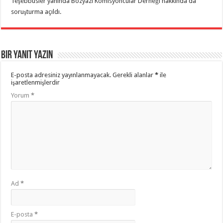
Teşebbüsler yanında Bozyazı Komisyoncular Derneği hakkında da
soruşturma açıldı.
Bir yanıt yazın
E-posta adresiniz yayınlanmayacak.
Gerekli alanlar
*
ile
işaretlenmişlerdir
Yorum
*
Ad
*
E-posta
*