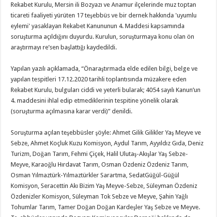
Rekabet Kurulu, Mersin ili Bozyazı ve Anamur ilçelerinde muz toptan
ticareti faaliyeti yürüten 17 teşebbüs ve bir dernek hakkında 'uyumlu
eylemi' yasaklayan Rekabet Kanununun 4. Maddesi kapsamında
soruşturma açıldığını duyurdu. Kurulun, soruşturmaya konu olan ön
araştırmayı re’sen başlattığı kaydedildi.
Yapılan yazılı açıklamada, “Önaraştırmada elde edilen bilgi, belge ve
yapılan tespitleri 17.12.2020 tarihli toplantısında müzakere eden
Rekabet Kurulu, bulguları ciddi ve yeterli bularak; 4054 sayılı Kanun’un
4. maddesini ihlal edip etmediklerinin tespitine yönelik olarak
(soruşturma açılmasına karar verdi)” denildi.
Soruşturma açılan teşebbüsler şöyle: Ahmet Gilik Gilikler Yaş Meyve ve
Sebze, Ahmet Koçluk Kuzu Komisyon, Aydul Tarım, Ayyıldız Gıda, Deniz
Turizm, Doğan Tarım, Fehmi Çiçek, Halil Ulutaş-Akışlar Yaş Sebze-
Meyve, Karaoğlu Hırdavat Tarım, Osman Özdeniz Özdeniz Tarım,
Osman Yılmaztürk-Yılmaztürkler Sarartma, SedatGüğül-Güğül
Komisyon, Seracettin Akı Bizim Yaş Meyve-Sebze, Süleyman Özdeniz
Özdenizler Komisyon, Süleyman Tok Sebze ve Meyve, Şahin Yağlı
Tohumlar Tarım, Tamer Doğan Doğan Kardeşler Yaş Sebze ve Meyve.