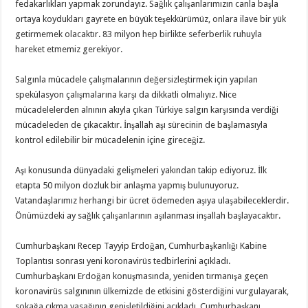
fedakarlıkları yapmak zorundayız. Sağlık çalışanlarımızın canla başla
ortaya koydukları gayrete en büyük teşekkürümüz, onlara ilave bir yük
getirmemek olacaktır. 83 milyon hep birlikte seferberlik ruhuyla
hareket etmemiz gerekiyor.
Salgınla mücadele çalışmalarının değersizleştirmek için yapılan
spekülasyon çalışmalarına karşı da dikkatli olmalıyız. Nice
mücadelelerden alnının akıyla çıkan Türkiye salgın karşısında verdiği
mücadeleden de çıkacaktır. İnşallah aşı sürecinin de başlamasıyla
kontrol edilebilir bir mücadelenin içine gireceğiz.
Aşı konusunda dünyadaki gelişmeleri yakından takip ediyoruz. İlk
etapta 50 milyon dozluk bir anlaşma yapmış bulunuyoruz.
Vatandaşlarımız herhangi bir ücret ödemeden aşıya ulaşabileceklerdir.
Önümüzdeki ay sağlık çalışanlarının aşılanması inşallah başlayacaktır.
Cumhurbaşkanı Recep Tayyip Erdoğan, Cumhurbaşkanlığı Kabine
Toplantısı sonrası yeni koronavirüs tedbirlerini açıkladı.
Cumhurbaşkanı Erdoğan konuşmasında, yeniden tırmanışa geçen
koronavirüs salgınının ülkemizde de etkisini gösterdiğini vurgulayarak,
sokağa çıkma yasağının genişletildiğini açıkladı. Cumhurbaşkanı