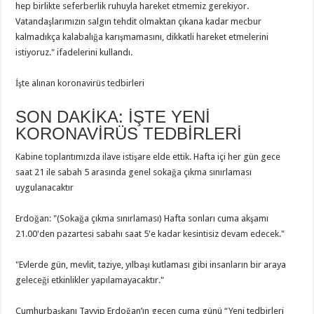
hep birlikte seferberlik ruhuyla hareket etmemiz gerekiyor.
Vatandaşlarımızın salgın tehdit olmaktan çıkana kadar mecbur
kalmadıkça kalabalığa karışmamasını, dikkatli hareket etmelerini
istiyoruz." ifadelerini kullandı.
İşte alınan koronavirüs tedbirleri
SON DAKİKA: İŞTE YENİ
KORONAVİRÜS TEDBİRLERİ
Kabine toplantımızda ilave istişare elde ettik. Hafta içi her gün gece
saat 21 ile sabah 5 arasında genel sokağa çıkma sınırlaması
uygulanacaktır
Erdoğan: "(Sokağa çıkma sınırlaması) Hafta sonları cuma akşamı
21.00'den pazartesi sabahı saat 5'e kadar kesintisiz devam edecek."
"Evlerde gün, mevlit, taziye, yılbaşı kutlaması gibi insanların bir araya
geleceği etkinlikler yapılamayacaktır."
Cumhurbaşkanı Tayyip Erdoğan’ın geçen cuma günü “Yeni tedbirleri