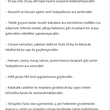
– 65 yaş üstü 20 yaş altı toplu taşıma araçlarını kullanamayacaktır.
– Anasınıfı ve benzeri eğitim sınıfı faaliyetlerine ara verilecektir.
– Tehdit geçene kadar misafir kabulüne ara vermelerini özellikle rica
ediyorum. Evlerde mevlüt, yılbaşı kutlaması gibi insanların bir araya
gelecekleri etkinlikler yapılamayacaktır.
– Cenaze namazları, yakınları dahil en fazla 30 kişi ile kılınacak,
nikahlarda bu sayı da geçilmeyecektir.
– Hamam, sauna, masaj salonu, yüzme havuzu lunapark gibi yerler
faaliyetlerine ara verecektir.
– AVM girişte HES kod uygulamasına geçilecektir.
– Kalabalık caddeler ile meydana girebilecek kişi sayısı Umimi
Hıfzısıhha kurulu ile sınırlandırılabilecektir.
– 50 kişiden fazla olan işyerlerinde, iş yeri hekiminin gözetiminde
mevcut iş sağlığı ve güvenliği uzmanı tarafından salgın tedbirlerinin