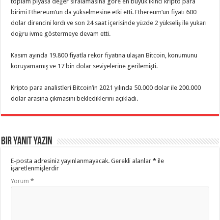
toplam piyasa değer sıralamasına göre en büyük ikinci kripto para
birimi Ethereum’un da yükselmesine etki etti. Ethereum’un fiyatı 600
dolar direncini kırdı ve son 24 saat içerisinde yüzde 2 yükseliş ile yukarı
doğru ivme göstermeye devam etti.
Kasım ayında 19.800 fiyatla rekor fiyatına ulaşan Bitcoin, konumunu
koruyamamış ve 17 bin dolar seviyelerine gerilemişti.
Kripto para analistleri Bitcoin’in 2021 yılında 50.000 dolar ile 200.000
dolar arasına çıkmasını beklediklerini açıkladı.
Bir yanıt yazın
E-posta adresiniz yayınlanmayacak.
Gerekli alanlar
*
ile
işaretlenmişlerdir
Yorum
*