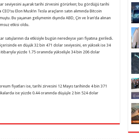
lar seviyesini aşarak tarihi zirvesini görürken; bu gördüğü tarihi
CEO’su Elon Musk’ın Tesla araçların satın alımında Bitcoin
olmuştu. Bu yaşanan gelişmenin dışında ABD, Çin ve İran’da alınan
msuz etkisi oldu.
kar satışlarının da etkisiyle bugün neredeyse yarı fiyatına geriledi.
içerisinde en düşük 32 bin 471 dolar seviyesini, en yüksek ise 34
 itibarıyla yüzde 1.75 oranında yükselişle 34 bin 206 dolar
reum fiyatları ise, tarihi zirvesini 12 Mayıs tarihinde 4 bin 371
ikalarda ise yüzde 0.44 oranında düşüşle 2 bin 524 dolar