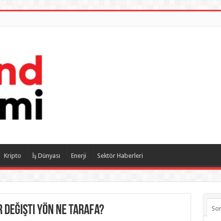
Kripto
İş Dünyası
Enerji
Sektör Haberleri
r değişti Yön ne tarafa?
So