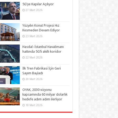
5G’ye Kapılar Açılıyor
27 Mart 2026
Yüzyılın Konut Projesi Hız
Kesmeden Devam Ediyor
23 Mart 2026
Hasdal–İstanbul Havalimanı
hattında 5G’li akıllı koridor
22 Mart 2026
İlk Tren Fabrikasi İçin Geri
Sayım Başladı
20 Mart 2026
OYAK, 2030 vizyonu
kapsamında 60 milyar dolarlık
hedefe adım adım ilerliyor
18 Mart 2026