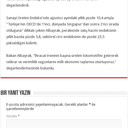
değerlendirdi.
Sanayi Üretim Endeksi'nde ağustos ayındaki yıllık yüzde 10,4 artışla
"Türkiye'nin OECD'de 1'inci, dünyada Singapur'dan sonra 2'nci sırada
olduğuna" dikkati çeken Albayrak, perakende satış hacmi endeksinin
yıllık bazda yüzde 5,8, sektörel ciro endeksinin de yüzde 23,5
yükseldiğini belirtti.
Bakan Albayrak, "İhracat treninin başına üretim lokomotifini getirerek
istikrar ve verimlilik vagonlarını milli ekonomi raylarına oturtuyoruz."
değerlendirmesinde bulundu.
Bir yanıt yazın
E-posta adresiniz yayınlanmayacak.
Gerekli alanlar
*
ile
işaretlenmişlerdir
Yorum
*