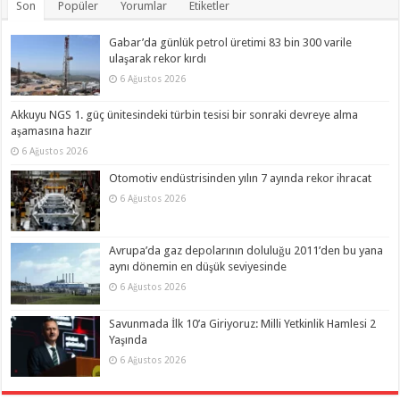
Son
Popüler
Yorumlar
Etiketler
Gabar’da günlük petrol üretimi 83 bin 300 varile
ulaşarak rekor kırdı
6 Ağustos 2026
Akkuyu NGS 1. güç ünitesindeki türbin tesisi bir sonraki devreye alma
aşamasına hazır
6 Ağustos 2026
Otomotiv endüstrisinden yılın 7 ayında rekor ihracat
6 Ağustos 2026
Avrupa’da gaz depolarının doluluğu 2011’den bu yana
aynı dönemin en düşük seviyesinde
6 Ağustos 2026
Savunmada İlk 10’a Giriyoruz: Milli Yetkinlik Hamlesi 2
Yaşında
6 Ağustos 2026