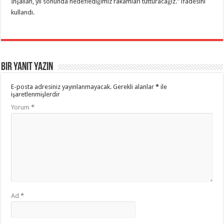
İnşallah, yıl sonunda hedeflediğimiz rakamları tutturacağız." ifadesini
kullandı.
Bir yanıt yazın
E-posta adresiniz yayınlanmayacak.
Gerekli alanlar
*
ile
işaretlenmişlerdir
Yorum
*
Ad
*