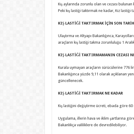
Kış aylarında zorunlu olan ve cezası bulunan kış
Peki kış lastiği taktırmak ne kadar, Kız lasti
KIŞ LASTİĞİ TAKTIRMAK İÇİN SON TARİ
Ulaştırma ve Altyapı Bakanlığınca, Karayollar
araçların kış lastiği takma zorunluluğu 1 Ara
KIŞ LASTİĞİ TAKTIRMAMANIN CEZASI N
Kurala uymayan araçların sürücülerine 776 lir
Bakanlığınca yüzde 9,11 olarak açıklanan ye
güncellenecek.
KIŞ LASTİĞİ TAKTIRMAK NE KADAR
Kış lastiğini değiştirme ücreti, ebada göre 60 
Uygulama, illerin hava ve iklim şartlarına göre
Bakanlıkça valiliklere de devredilebiliyor.