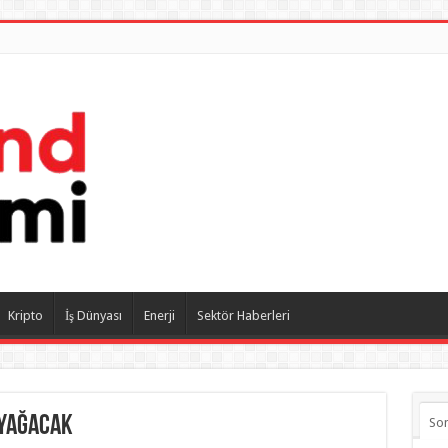
Kripto
İş Dünyası
Enerji
Sektör Haberleri
 yağacak
So