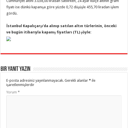
Cumhuriyet altını 3.038,00 liradan satılırken, 24 ayar külçe altının gram
fiyatı ise dünkü kapanışa göre yüzde 0,72 düşüşle 455,70 liradan işlem
gördü.
İstanbul Kapalıçarşı'da alınıp satılan altın türlerinin, önceki
ve bugün itibarıyla kapanış fiyatları (TL) şöyle:
Bir yanıt yazın
E-posta adresiniz yayınlanmayacak.
Gerekli alanlar
*
ile
işaretlenmişlerdir
Yorum
*