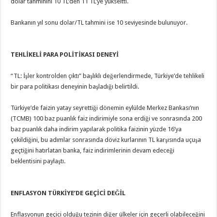
dolar tahminini 10 TL’den 11 TL’ye yükseltti.
Bankanın yıl sonu dolar/TL tahmini ise 10 seviyesinde bulunuyor.
TEHLİKELİ PARA POLİTİKASI DENEYİ
“TL: İşler kontrolden çıktı” başlıklı değerlendirmede, Türkiye’de tehlikeli
bir para politikası deneyinin başladığı belirtildi.
Türkiye’de faizin yatay seyrettiği dönemin eylülde Merkez Bankası’nın
(TCMB) 100 baz puanlık faiz indirimiyle sona erdiği ve sonrasında 200
baz puanlık daha indirim yapılarak politika faizinin yüzde 16’ya
çekildiğini, bu adımlar sonrasında döviz kurlarının TL karşısında uçuşa
geçtiğini hatırlatan banka, faiz indirimlerinin devam edeceği
beklentisini paylaştı.
ENFLASYON TÜRKİYE’DE GEÇİCİ DEĞİL
Enflasyonun geçici olduğu tezinin diğer ülkeler için geçerli olabileceğini