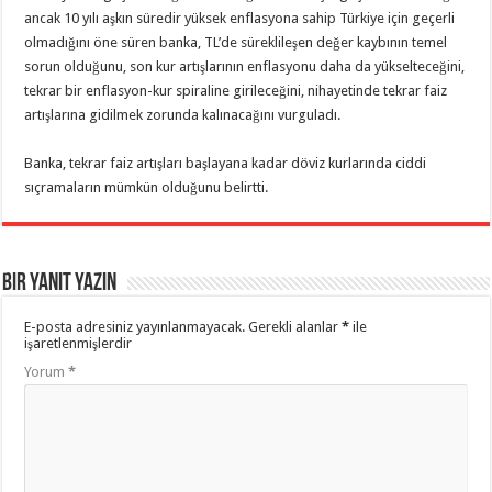
ancak 10 yılı aşkın süredir yüksek enflasyona sahip Türkiye için geçerli
olmadığını öne süren banka, TL’de süreklileşen değer kaybının temel
sorun olduğunu, son kur artışlarının enflasyonu daha da yükselteceğini,
tekrar bir enflasyon-kur spiraline girileceğini, nihayetinde tekrar faiz
artışlarına gidilmek zorunda kalınacağını vurguladı.
Banka, tekrar faiz artışları başlayana kadar döviz kurlarında ciddi
sıçramaların mümkün olduğunu belirtti.
Bir yanıt yazın
E-posta adresiniz yayınlanmayacak.
Gerekli alanlar
*
ile
işaretlenmişlerdir
Yorum
*