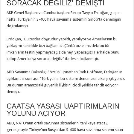
SORACAK DEĞİLİZ' DEMİŞTİ
AKP Genel Başkanı ve Cumhurbaşkanı Recep Tayyip Erdoğan, geçen
hafta, Türkiye'nin S-400 hava savunma sistemini Sinop'ta denediğini
doğrulamıştı.
Erdoğan, "Bu testler doğrudur yapıldı, yapılıyor ve Amerika'nın bu
yaklaşımı kesinlikle bizi bağlamaz. Çünkü biz elimizdeki bu tür
imkanların testini yapmayacağız da neyi yapacağız? Herhalde bunu
kalkıp Amerika'ya soracak değiliz" ifadesini kullanmıştı.
ABD Savunma Bakanlığı Sözcüsü Jonathan Rath Hoffman, Erdoğan'ın
açıklaması sonrası, "Türkiye'nin bu sistemi denemesine karşı çıkıyoruz.
Bu durum aramızdaki güvenlik ilişkisini ciddi şekilde tehdit ediyor"
demişti.
CAATSA YASASI UAPTIRIMLARIN
YOLUNU AÇIYOR
ABD, NATO'nun ortak savunma sistemlerini tehlikeye atacağı
gerekçesiyle Türkiye'nin Rusya'dan S-400 hava savunma sistemi satın