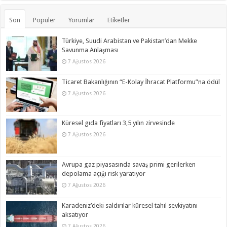
Son
Popüler
Yorumlar
Etiketler
Türkiye, Suudi Arabistan ve Pakistan’dan Mekke
Savunma Anlaşması
7 Ağustos 2026
Ticaret Bakanlığının “E-Kolay İhracat Platformu”na ödül
7 Ağustos 2026
Küresel gıda fiyatları 3,5 yılın zirvesinde
7 Ağustos 2026
Avrupa gaz piyasasında savaş primi gerilerken
depolama açığı risk yaratıyor
7 Ağustos 2026
Karadeniz’deki saldırılar küresel tahıl sevkiyatını
aksatıyor
7 Ağustos 2026