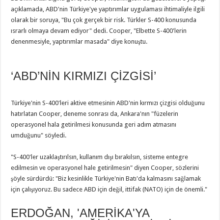
açıklamada, ABD'nin Türkiye'ye yaptırımlar uygulaması ihtimaliyle ilgili
olarak bir soruya, "Bu çok gerçek bir risk. Türkler S-400 konusunda
ısrarlı olmaya devam ediyor" dedi. Cooper, "Elbette S-400'lerin
denenmesiyle, yaptırımlar masada" diye konuştu.
‘ABD’NİN KIRMIZI ÇİZGİSİ’
Türkiye'nin S-400'leri aktive etmesinin ABD'nin kırmızı çizgisi olduğunu
hatırlatan Cooper, deneme sonrası da, Ankara'nın "füzelerin
operasyonel hala getirilmesi konusunda geri adım atmasını
umduğunu" söyledi.
"S-400'ler uzaklaştırılsın, kullanım dışı bırakılsın, sisteme entegre
edilmesin ve operasyonel hale getirilmesin" diyen Cooper, sözlerini
şöyle sürdürdü: "Biz kesinlikle Türkiye'nin Batı'da kalmasını sağlamak
için çalışıyoruz. Bu sadece ABD için değil, ittifak (NATO) için de önemli."
ERDOĞAN, 'AMERİKA'YA