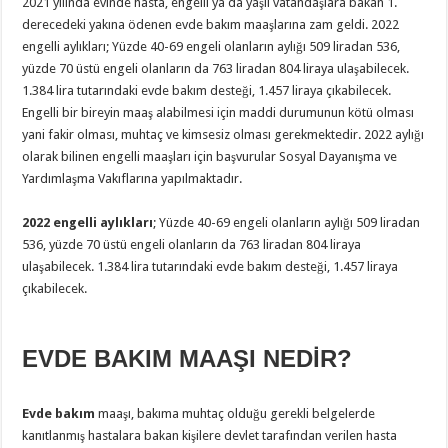
2021 yılında evinde hasta, engelli ya da yaşlı vatandaşlara bakan 1.
derecedeki yakına ödenen evde bakım maaşlarına zam geldi. 2022
engelli aylıkları; Yüzde 40-69 engeli olanların aylığı 509 liradan 536,
yüzde 70 üstü engeli olanların da 763 liradan 804 liraya ulaşabilecek.
1.384 lira tutarındaki evde bakım desteği, 1.457 liraya çıkabilecek.
Engelli bir bireyin maaş alabilmesi için maddi durumunun kötü olması
yani fakir olması, muhtaç ve kimsesiz olması gerekmektedir. 2022 aylığı
olarak bilinen engelli maaşları için başvurular Sosyal Dayanışma ve
Yardımlaşma Vakıflarına yapılmaktadır.
2022 engelli aylıkları
; Yüzde 40-69 engeli olanların aylığı 509 liradan
536, yüzde 70 üstü engeli olanların da 763 liradan 804 liraya
ulaşabilecek. 1.384 lira tutarındaki evde bakım desteği, 1.457 liraya
çıkabilecek.
EVDE BAKIM MAAŞI NEDİR?
Evde bakım
maaşı, bakıma muhtaç olduğu gerekli belgelerde
kanıtlanmış hastalara bakan kişilere devlet tarafından verilen hasta