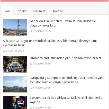
Son
Popüler
Yorumlar
Etiketler
Gabar’da günlük petrol üretimi 83 bin 300 varile
ulaşarak rekor kırdı
6 Ağustos 2026
Akkuyu NGS 1. güç ünitesindeki türbin tesisi bir sonraki devreye alma
aşamasına hazır
6 Ağustos 2026
Otomotiv endüstrisinden yılın 7 ayında rekor ihracat
6 Ağustos 2026
Avrupa’da gaz depolarının doluluğu 2011’den bu yana
aynı dönemin en düşük seviyesinde
6 Ağustos 2026
Savunmada İlk 10’a Giriyoruz: Milli Yetkinlik Hamlesi 2
Yaşında
6 Ağustos 2026