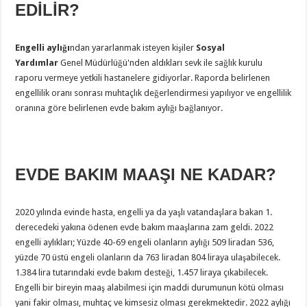
EDİLİR?
Engelli aylığı
ndan yararlanmak isteyen kişiler
Sosyal
Yardımlar
Genel Müdürlüğü'nden aldıkları sevk ile sağlık kurulu
raporu vermeye yetkili hastanelere gidiyorlar. Raporda belirlenen
engellilik oranı sonrası muhtaçlık değerlendirmesi yapılıyor ve engellilik
oranına göre belirlenen evde bakım aylığı bağlanıyor.
EVDE BAKIM MAAŞI NE KADAR?
2020 yılında evinde hasta, engelli ya da yaşlı vatandaşlara bakan 1.
derecedeki yakına ödenen evde bakım maaşlarına zam geldi. 2022
engelli aylıkları; Yüzde 40-69 engeli olanların aylığı 509 liradan 536,
yüzde 70 üstü engeli olanların da 763 liradan 804 liraya ulaşabilecek.
1.384 lira tutarındaki evde bakım desteği, 1.457 liraya çıkabilecek.
Engelli bir bireyin maaş alabilmesi için maddi durumunun kötü olması
yani fakir olması, muhtaç ve kimsesiz olması gerekmektedir. 2022 aylığı