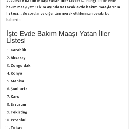
2020 Evde Bakım Maaşı Yatan İller Listesi…
Hangi illerde evde
bakım maaşı yattı?
Ekim ayında yatacak evde bakım maaşlarının
listesi
… Bu sorular ve diğer tüm merak ettiklerinizin cevabı bu
haberde.
İşte Evde Bakım Maaşı Yatan İller
Listesi
Karabük
Aksaray
Zonguldak
Konya
Manisa
Şanlıurfa
Kars
Erzurum
Tekirdağ
İstanbul
Tokat