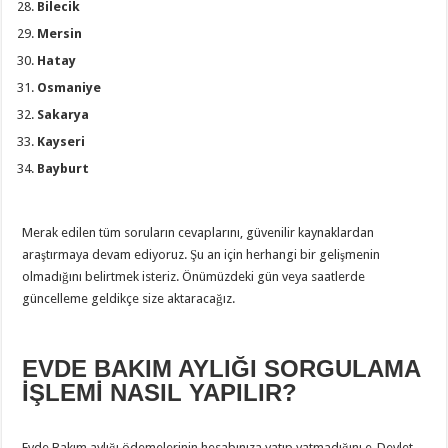
Bilecik
Mersin
Hatay
Osmaniye
Sakarya
Kayseri
Bayburt
Merak edilen tüm soruların cevaplarını, güvenilir kaynaklardan
araştırmaya devam ediyoruz. Şu an için herhangi bir gelişmenin
olmadığını belirtmek isteriz. Önümüzdeki gün veya saatlerde
güncelleme geldikçe size aktaracağız.
EVDE BAKIM AYLIĞI SORGULAMA
İŞLEMİ NASIL YAPILIR?
Evde Bakım aylığı ödemelerinin hesabınıza yatıp yatmadığını e-Devlet