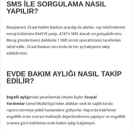
SMS İLE SORGULAMA NASIL
YAPILIR?
Maaşlarınızı Ziraat Katılım Bankası aracılığı ile alanlar, cep telefonlarının
mesaj bölümüne BAKIYE yazıp, 4747'e SMS atarak sorgulayabilirsiniz.
Mesaj göndermeniz dahilinde 1 SMS ücreti operatörünüz tarafından
tahsil edilir. Ziraat Bankası sms kodu ile her ay bakiyenizi takip
edebilirsiniz.
EVDE BAKIM AYLIĞI NASIL TAKİP
EDİLİR?
Engelli aylığı
ndan yararlanmak isteyen kişiler
Sosyal
Yardımlar
Genel Müdürlüğü'nden aldıkları sevk ile sağlık kurulu
raporu vermeye yetkili hastanelere gidiyorlar. Raporda belirlenen
engellilik oranı sonrası muhtaçlık değerlendirmesi yapılıyor ve engellilik
oranına göre belirlenen evde bakım aylığı bağlanıyor.