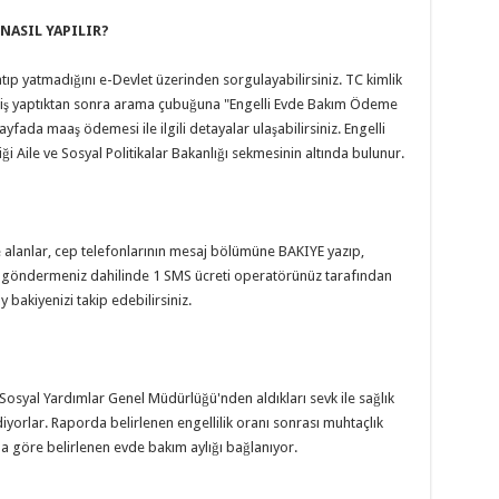
NASIL YAPILIR?
ıp yatmadığını e-Devlet üzerinden sorgulayabilirsiniz. TC kimlik
giriş yaptıktan sonra arama çubuğuna "Engelli Evde Bakım Ödeme
sayfada maaş ödemesi ile ilgili detayalar ulaşabilirsiniz. Engelli
 Aile ve Sosyal Politikalar Bakanlığı sekmesinin altında bulunur.
ile alanlar, cep telefonlarının mesaj bölümüne BAKIYE yazıp,
j göndermeniz dahilinde 1 SMS ücreti operatörünüz tarafından
y bakiyenizi takip edebilirsiniz.
?
 Sosyal Yardımlar Genel Müdürlüğü'nden aldıkları sevk ile sağlık
iyorlar. Raporda belirlenen engellilik oranı sonrası muhtaçlık
na göre belirlenen evde bakım aylığı bağlanıyor.