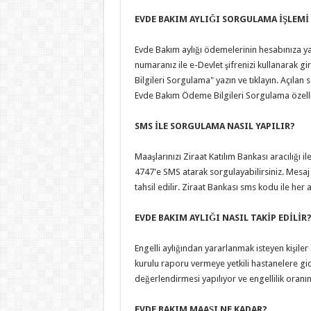
EVDE BAKIM AYLIĞI SORGULAMA İŞLEMİ 
Evde Bakım aylığı ödemelerinin hesabınıza yat
numaranız ile e-Devlet şifrenizi kullanarak 
Bilgileri Sorgulama" yazın ve tıklayın. Açılan 
Evde Bakım Ödeme Bilgileri Sorgulama özelliği
SMS İLE SORGULAMA NASIL YAPILIR?
Maaşlarınızı Ziraat Katılım Bankası aracılığı 
4747'e SMS atarak sorgulayabilirsiniz. Mesa
tahsil edilir. Ziraat Bankası sms kodu ile her a
EVDE BAKIM AYLIĞI NASIL TAKİP EDİLİR
Engelli aylığından yararlanmak isteyen kişiler
kurulu raporu vermeye yetkili hastanelere gid
değerlendirmesi yapılıyor ve engellilik oranı
EVDE BAKIM MAAŞI NE KADAR?