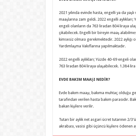
2021 yılında evinde hasta, engelli ya da yaş
maaşlarına zam geldi. 2022 engelli aylıkları; 
engeli olanların da 763 liradan 804 liraya ula
çıkabilecek. Engelli bir bireyin maaş alabilm
kimsesiz olması gerekmektedir. 2022 aylığı ol
Yardımlaşma Vakıflarına yapılmaktadır.
2022 engelli aylıkları; Yüzde 40-69 engeli ola
763 liradan 804 liraya ulaşabilecek. 1.384 lir
EVDE BAKIM MAAŞI NEDİR?
Evde bakım maaşı, bakıma muhtaç olduğu gere
tarafından verilen hasta bakım parasıdır. Ba
bakan kişilere verilir.
Tutarı bir aylık net asgari ücret tutarının 2/
akrabası, vasisi gibi üçüncü kişilere ödenen a