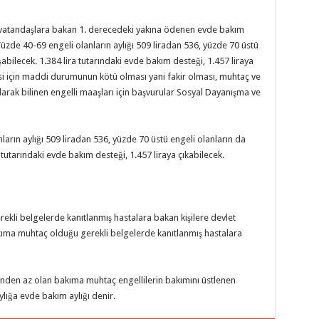
lı vatandaşlara bakan 1. derecedeki yakına ödenen evde bakım
Yüzde 40-69 engeli olanların aylığı 509 liradan 536, yüzde 70 üstü
şabilecek. 1.384 lira tutarındaki evde bakım desteği, 1.457 liraya
esi için maddi durumunun kötü olması yani fakir olması, muhtaç ve
arak bilinen engelli maaşları için başvurular Sosyal Dayanışma ve
nların aylığı 509 liradan 536, yüzde 70 üstü engeli olanların da
a tutarındaki evde bakım desteği, 1.457 liraya çıkabilecek.
kli belgelerde kanıtlanmış hastalara bakan kişilere devlet
kıma muhtaç olduğu gerekli belgelerde kanıtlanmış hastalara
3'ünden az olan bakıma muhtaç engellilerin bakımını üstlenen
ylığa evde bakım aylığı denir.