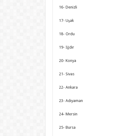
16- Denizli
17- Uşak
18- Ordu
19- Iğdır
20- Konya
21- Sivas
22- Ankara
23- Adıyaman
24- Mersin
25- Bursa