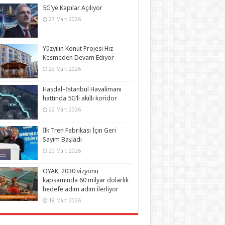
5G’ye Kapılar Açılıyor
27 Mart 2026
Yüzyılın Konut Projesi Hız
Kesmeden Devam Ediyor
23 Mart 2026
Hasdal–İstanbul Havalimanı
hattında 5G’li akıllı koridor
22 Mart 2026
İlk Tren Fabrikasi İçin Geri
Sayım Başladı
20 Mart 2026
OYAK, 2030 vizyonu
kapsamında 60 milyar dolarlık
hedefe adım adım ilerliyor
18 Mart 2026