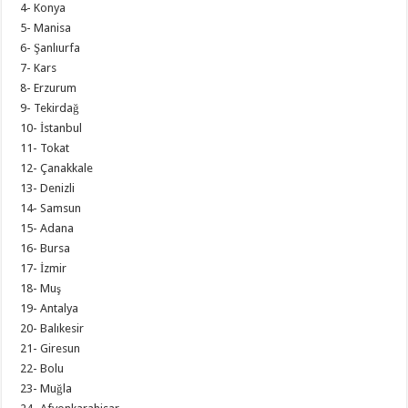
4- Konya
5- Manisa
6- Şanlıurfa
7- Kars
8- Erzurum
9- Tekirdağ
10- İstanbul
11- Tokat
12- Çanakkale
13- Denizli
14- Samsun
15- Adana
16- Bursa
17- İzmir
18- Muş
19- Antalya
20- Balıkesir
21- Giresun
22- Bolu
23- Muğla