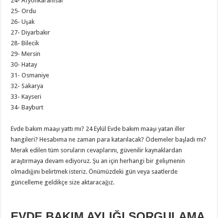
24- Afyonkarahisar
25- Ordu
26- Uşak
27- Diyarbakır
28- Bilecik
29- Mersin
30- Hatay
31- Osmaniye
32- Sakarya
33- Kayseri
34- Bayburt
Evde bakım maaşı yattı mı? 24 Eylül Evde bakım maaşı yatan iller
hangileri? Hesabıma ne zaman para katarılacak? Ödemeler başladı mı?
Merak edilen tüm soruların cevaplarını, güvenilir kaynaklardan
araştırmaya devam ediyoruz. Şu an için herhangi bir gelişmenin
olmadığını belirtmek isteriz. Önümüzdeki gün veya saatlerde
güncelleme geldikçe size aktaracağız.
EVDE BAKIM AYLIĞI SORGULAMA