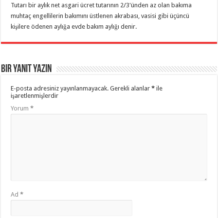
Tutarı bir aylık net asgari ücret tutarının 2/3'ünden az olan bakıma
muhtaç engellilerin bakımını üstlenen akrabası, vasisi gibi üçüncü
kişilere ödenen aylığa evde bakım aylığı denir.
Bir yanıt yazın
E-posta adresiniz yayınlanmayacak.
Gerekli alanlar
*
ile
işaretlenmişlerdir
Yorum
*
Ad
*