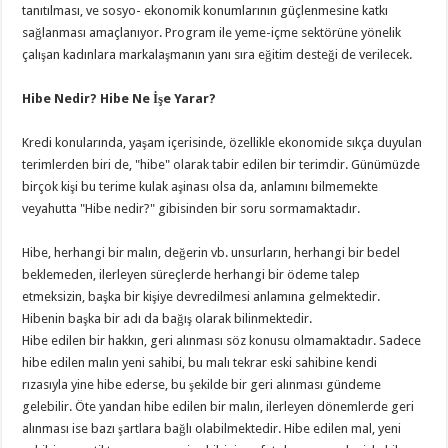
tanıtılması, ve sosyo- ekonomik konumlarının güçlenmesine katkı
sağlanması amaçlanıyor. Program ile yeme-içme sektörüne yönelik
çalışan kadınlara markalaşmanın yanı sıra eğitim desteği de verilecek.
Hibe Nedir? Hibe Ne İşe Yarar?
Kredi konularında, yaşam içerisinde, özellikle ekonomide sıkça duyulan
terimlerden biri de, "hibe" olarak tabir edilen bir terimdir. Günümüzde
birçok kişi bu terime kulak aşinası olsa da, anlamını bilmemekte
veyahutta "Hibe nedir?" gibisinden bir soru sormamaktadır.
Hibe, herhangi bir malın, değerin vb. unsurların, herhangi bir bedel
beklemeden, ilerleyen süreçlerde herhangi bir ödeme talep
etmeksizin, başka bir kişiye devredilmesi anlamına gelmektedir.
Hibenin başka bir adı da bağış olarak bilinmektedir.
Hibe edilen bir hakkın, geri alınması söz konusu olmamaktadır. Sadece
hibe edilen malın yeni sahibi, bu malı tekrar eski sahibine kendi
rızasıyla yine hibe ederse, bu şekilde bir geri alınması gündeme
gelebilir. Öte yandan hibe edilen bir malın, ilerleyen dönemlerde geri
alınması ise bazı şartlara bağlı olabilmektedir. Hibe edilen mal, yeni