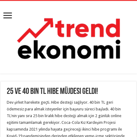
25 ve 40 bin TL hibe müjdesi geldi!
Dev şirket harekete geçti. Hibe desteği sağlıyor. 40 bin TL geri
ödemesiz para almak isteyenler için başvuru süreci başladı. 40 bin
TL'nin yanı sıra 25 bin liralık hibe desteği almak için 2 günlük online
eğitimi tamamlamak gerekiyor. Coca-Cola Kız Kardeşim Projesi
kapsamında 2021 yılında hayata geçireceği ikinci hibe programı ile
Kovid-19 pandemisinden derinden etkilenen yeme-içme sektöründe