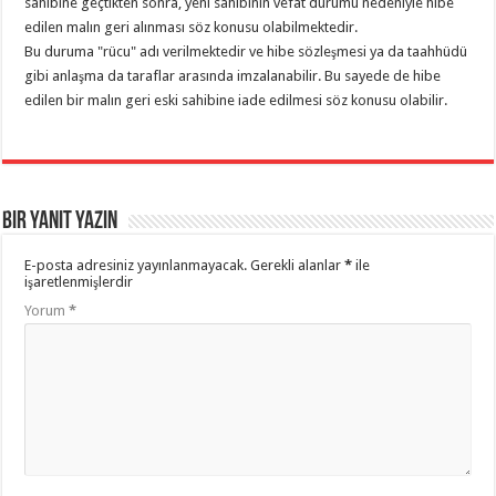
sahibine geçtikten sonra, yeni sahibinin vefat durumu nedeniyle hibe
edilen malın geri alınması söz konusu olabilmektedir.
Bu duruma "rücu" adı verilmektedir ve hibe sözleşmesi ya da taahhüdü
gibi anlaşma da taraflar arasında imzalanabilir. Bu sayede de hibe
edilen bir malın geri eski sahibine iade edilmesi söz konusu olabilir.
Bir yanıt yazın
E-posta adresiniz yayınlanmayacak.
Gerekli alanlar
*
ile
işaretlenmişlerdir
Yorum
*