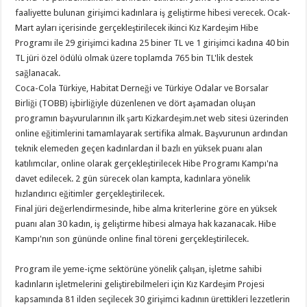
faaliyette bulunan girişimci kadınlara iş geliştirme hibesi verecek. Ocak-
Mart ayları içerisinde gerçekleştirilecek ikinci Kız Kardeşim Hibe
Programı ile 29 girişimci kadına 25 biner TL ve 1 girişimci kadına 40 bin
TL jüri özel ödülü olmak üzere toplamda 765 bin TL'lik destek
sağlanacak.
Coca-Cola Türkiye, Habitat Derneği ve Türkiye Odalar ve Borsalar
Birliği (TOBB) işbirliğiyle düzenlenen ve dört aşamadan oluşan
programın başvurularının ilk şartı Kizkardeşim.net web sitesi üzerinden
online eğitimlerini tamamlayarak sertifika almak. Başvurunun ardından
teknik elemeden geçen kadınlardan il bazlı en yüksek puanı alan
katılımcılar, online olarak gerçekleştirilecek Hibe Programı Kampı'na
davet edilecek. 2 gün sürecek olan kampta, kadınlara yönelik
hızlandırıcı eğitimler gerçekleştirilecek.
Final jüri değerlendirmesinde, hibe alma kriterlerine göre en yüksek
puanı alan 30 kadın, iş geliştirme hibesi almaya hak kazanacak. Hibe
Kampı'nın son gününde online final töreni gerçekleştirilecek.
Program ile yeme-içme sektörüne yönelik çalışan, işletme sahibi
kadınların işletmelerini geliştirebilmeleri için Kız Kardeşim Projesi
kapsamında 81 ilden seçilecek 30 girişimci kadının ürettikleri lezzetlerin