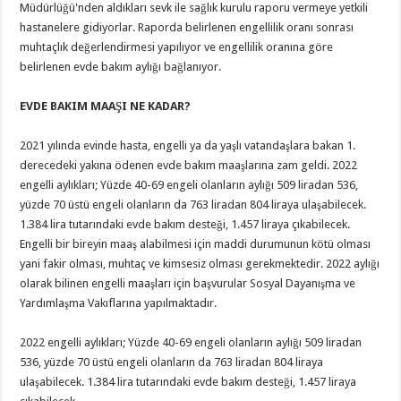
Müdürlüğü'nden aldıkları sevk ile sağlık kurulu raporu vermeye yetkili
hastanelere gidiyorlar. Raporda belirlenen engellilik oranı sonrası
muhtaçlık değerlendirmesi yapılıyor ve engellilik oranına göre
belirlenen evde bakım aylığı bağlanıyor.
EVDE BAKIM MAAŞI NE KADAR?
2021 yılında evinde hasta, engelli ya da yaşlı vatandaşlara bakan 1.
derecedeki yakına ödenen evde bakım maaşlarına zam geldi. 2022
engelli aylıkları; Yüzde 40-69 engeli olanların aylığı 509 liradan 536,
yüzde 70 üstü engeli olanların da 763 liradan 804 liraya ulaşabilecek.
1.384 lira tutarındaki evde bakım desteği, 1.457 liraya çıkabilecek.
Engelli bir bireyin maaş alabilmesi için maddi durumunun kötü olması
yani fakir olması, muhtaç ve kimsesiz olması gerekmektedir. 2022 aylığı
olarak bilinen engelli maaşları için başvurular Sosyal Dayanışma ve
Yardımlaşma Vakıflarına yapılmaktadır.
2022 engelli aylıkları; Yüzde 40-69 engeli olanların aylığı 509 liradan
536, yüzde 70 üstü engeli olanların da 763 liradan 804 liraya
ulaşabilecek. 1.384 lira tutarındaki evde bakım desteği, 1.457 liraya