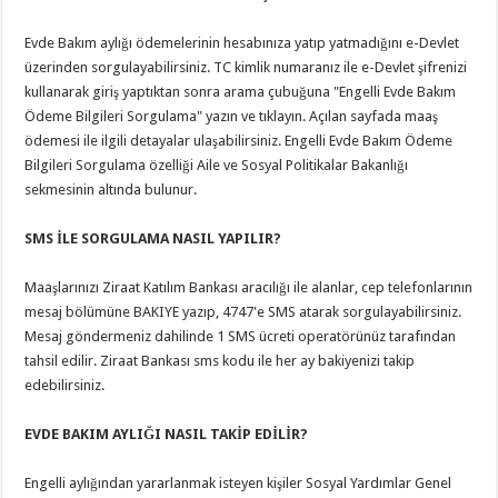
Evde Bakım aylığı ödemelerinin hesabınıza yatıp yatmadığını e-Devlet
üzerinden sorgulayabilirsiniz. TC kimlik numaranız ile e-Devlet şifrenizi
kullanarak giriş yaptıktan sonra arama çubuğuna "Engelli Evde Bakım
Ödeme Bilgileri Sorgulama" yazın ve tıklayın. Açılan sayfada maaş
ödemesi ile ilgili detayalar ulaşabilirsiniz. Engelli Evde Bakım Ödeme
Bilgileri Sorgulama özelliği Aile ve Sosyal Politikalar Bakanlığı
sekmesinin altında bulunur.
SMS İLE SORGULAMA NASIL YAPILIR?
Maaşlarınızı Ziraat Katılım Bankası aracılığı ile alanlar, cep telefonlarının
mesaj bölümüne BAKIYE yazıp, 4747'e SMS atarak sorgulayabilirsiniz.
Mesaj göndermeniz dahilinde 1 SMS ücreti operatörünüz tarafından
tahsil edilir. Ziraat Bankası sms kodu ile her ay bakiyenizi takip
edebilirsiniz.
EVDE BAKIM AYLIĞI NASIL TAKİP EDİLİR?
Engelli aylığından yararlanmak isteyen kişiler Sosyal Yardımlar Genel