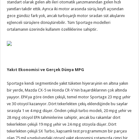
standart olarak gelen altı ileri otomatik şanzımanından gelen hızlı
yanıtları takdir ettik. Ayrıca iki motor arasında sürüş keyfi açısından
gece gündüz fark yok, ancak turboşarjlı motor sıradan süt akışlarını
eğlenceli sürüşlere dönüştürebilir. Tüm Sportage modelleri
ortalamanın üzerinde kullanım özelliklerine sahiptir.
Yakıt Ekonomisi ve Gerçek Dünya MPG
Sportage kendi segmentinde yakıt tüketen hiyerarşinin en altına yakın
bir yerde, Mazda CX-5 ve Honda CR-V'nin başardıklarının çok altında
yaşıyor. EPA'ya göre önden çekişli, temel motor Sportage 23 mpg şehir
ve 30 otoyol kazanıyor. Dört tekerlekten çekiş eklendiğinde bu sayılar
sırasıyla 1 ve 4 mpg düşer. Önden çekişli turbo modeli, 20 mpg şehir ve
28 mpg otoyol EPA tahminlerine sahiptir, ancak bu rakamlar dört
tekerlekten çekişli 19 mpg şehir ve 24 mpg otoyola düşer. Dört
tekerlekten çekişli SX Turbo, kapsamlı test programımızın bir parçası
olan 75 mil uzunluğundaki otoyol yakıt ekonomisi rotamızda cimri bir