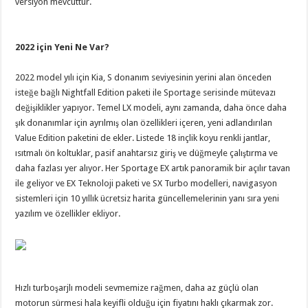
versiyon mevcuttur.
2022 için Yeni Ne Var?
2022 model yılı için Kia, S donanım seviyesinin yerini alan önceden
isteğe bağlı Nightfall Edition paketi ile Sportage serisinde mütevazı
değişiklikler yapıyor. Temel LX modeli, aynı zamanda, daha önce daha
şık donanımlar için ayrılmış olan özellikleri içeren, yeni adlandırılan
Value Edition paketini de ekler. Listede 18 inçlik koyu renkli jantlar,
ısıtmalı ön koltuklar, pasif anahtarsız giriş ve düğmeyle çalıştırma ve
daha fazlası yer alıyor. Her Sportage EX artık panoramik bir açılır tavan
ile geliyor ve EX Teknoloji paketi ve SX Turbo modelleri, navigasyon
sistemleri için 10 yıllık ücretsiz harita güncellemelerinin yanı sıra yeni
yazılım ve özellikler ekliyor.
Hızlı turboşarjlı modeli sevmemize rağmen, daha az güçlü olan
motorun sürmesi hala keyifli olduğu için fiyatını haklı çıkarmak zor.