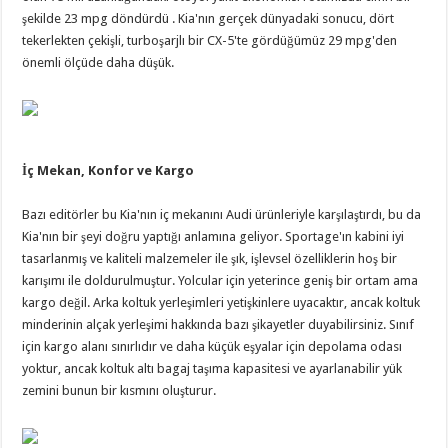
şekilde 23 mpg döndürdü . Kia'nın gerçek dünyadaki sonucu, dört
tekerlekten çekişli, turboşarjlı bir CX-5'te gördüğümüz 29 mpg'den
önemli ölçüde daha düşük.
İç Mekan, Konfor ve Kargo
Bazı editörler bu Kia'nın iç mekanını Audi ürünleriyle karşılaştırdı, bu da
Kia'nın bir şeyi doğru yaptığı anlamına geliyor. Sportage'ın kabini iyi
tasarlanmış ve kaliteli malzemeler ile şık, işlevsel özelliklerin hoş bir
karışımı ile doldurulmuştur. Yolcular için yeterince geniş bir ortam ama
kargo değil. Arka koltuk yerleşimleri yetişkinlere uyacaktır, ancak koltuk
minderinin alçak yerleşimi hakkında bazı şikayetler duyabilirsiniz. Sınıf
için kargo alanı sınırlıdır ve daha küçük eşyalar için depolama odası
yoktur, ancak koltuk altı bagaj taşıma kapasitesi ve ayarlanabilir yük
zemini bunun bir kısmını oluşturur.