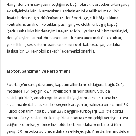
Hangi donanım seviyesini seçtiğinize bağlı olarak, dört tekerlekten çekiş
eklediğinizde kârlılık artacaktır. EX trimin en iyi özellikleri makul bir
fiyata birleştirdiğini düşünüyoruz. Her Sportage, çift bölgeli klima
kontrolü, ısıtmalı ön koltuklar, pasif giriş ve elektrikli bagaj kapağı
içerir. Daha lüks bir deneyim isteyenler için, uyarlanabilir hız sabitleyici,
deri yüzeyler, ısıtmalı direksiyon simidi, havalandırmalı ön koltuklar,
yükseltilmiş ses sistemi, panoramik sunroof, kablosuz şarj ve daha
fazlası için EX Teknoloji paketini eklemenizi öneririz.
Motor, Şanzıman ve Performans
Sportage'ın sürüş davranışı, kaputun altında ne olduğuna bağlı. Çoğu
modelde 181 beygirlik 2,4 litrelik dört silindir bulunur, bu da
sakinleştiricidir, ancak çoğu insanın ihtiyaçlarını karşılar. Daha hızlı
hızlanma ile daha lezzetli bir seçenek arayanlar, yalnızca birinci sınıf SX
Turbo donanımında bulunan 237 beygirlik turboşarjlı 2.0 litre dörtlü
motoru isteyecekler. Bir iken spiciest Sportage ön çekişli versiyonu test
ettiğimiz o birkaç yıl önce hızlı oldu bir bizim daha yeni bir test tüm
çekişli SX Turbobu bölümde daha az etkileyiciydi. Yine de, her modelde