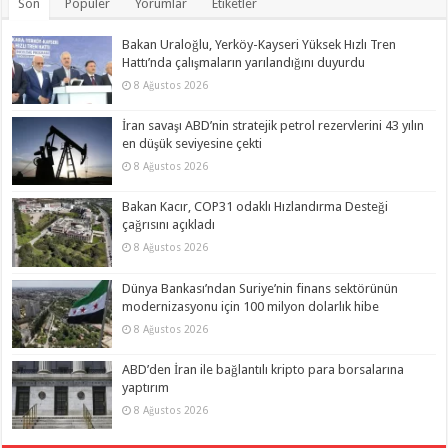
Son
Popüler
Yorumlar
Etiketler
Bakan Uraloğlu, Yerköy-Kayseri Yüksek Hızlı Tren
Hattı’nda çalışmaların yarılandığını duyurdu
8 Ağustos 2026
İran savaşı ABD’nin stratejik petrol rezervlerini 43 yılın
en düşük seviyesine çekti
8 Ağustos 2026
Bakan Kacır, COP31 odaklı Hızlandırma Desteği
çağrısını açıkladı
8 Ağustos 2026
Dünya Bankası’ndan Suriye’nin finans sektörünün
modernizasyonu için 100 milyon dolarlık hibe
8 Ağustos 2026
ABD’den İran ile bağlantılı kripto para borsalarına
yaptırım
8 Ağustos 2026