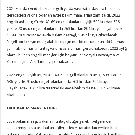
2021 yılında evinde hasta, engelli ya da yaşlı vatandaşlara bakan 1.
derecedeki yakına ödenen evde bakım maaşlarına zam geldi. 2022
engelli aylıkları; Yüzde 40-69 engeli olanların aylığı 509 liradan 536,
yüzde 70 üstü engeli olanların da 763 liradan 804 liraya ulaşabilecek.
1.384 lira tutarındaki evde bakım desteği, 1.457 liraya çıkabilecek.
Engelli bir bireyin maaş alabilmesi için maddi durumunun kötü olması
yani fakir olması, muhtaç ve kimsesiz olması gerekmektedir. 2022 aylığı
olarak bilinen engelli maaşları için başvurular Sosyal Dayanışma ve
Yardımlaşma Vakıflarına yapılmaktadır.
2022 engelli aylıkları; Yüzde 40-69 engeli olanların aylığı 509 liradan
536, yüzde 70 üstü engeli olanların da 763 liradan 804 liraya
ulaşabilecek. 1.384 lira tutarındaki evde bakım desteği, 1.457 liraya
çıkabilecek.
EVDE BAKIM MAAŞI NEDİR?
Evde bakım maaşı, bakıma muhtaç olduğu gerekli belgelerde
kanıtlanmış hastalara bakan kişilere devlet tarafından verilen hasta
bakım parasıdır. Bakıma muhtaç olduğu gerekli belgelerde kanıtlanmış