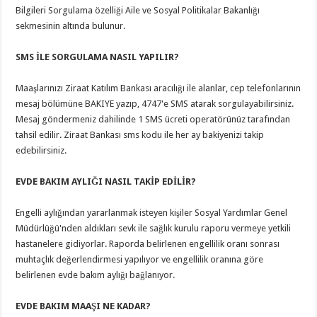
Bilgileri Sorgulama özelliği Aile ve Sosyal Politikalar Bakanlığı
sekmesinin altında bulunur.
SMS İLE SORGULAMA NASIL YAPILIR?
Maaşlarınızı Ziraat Katılım Bankası aracılığı ile alanlar, cep telefonlarının
mesaj bölümüne BAKIYE yazıp, 4747'e SMS atarak sorgulayabilirsiniz.
Mesaj göndermeniz dahilinde 1 SMS ücreti operatörünüz tarafından
tahsil edilir. Ziraat Bankası sms kodu ile her ay bakiyenizi takip
edebilirsiniz.
EVDE BAKIM AYLIĞI NASIL TAKİP EDİLİR?
Engelli aylığından yararlanmak isteyen kişiler Sosyal Yardımlar Genel
Müdürlüğü'nden aldıkları sevk ile sağlık kurulu raporu vermeye yetkili
hastanelere gidiyorlar. Raporda belirlenen engellilik oranı sonrası
muhtaçlık değerlendirmesi yapılıyor ve engellilik oranına göre
belirlenen evde bakım aylığı bağlanıyor.
EVDE BAKIM MAAŞI NE KADAR?