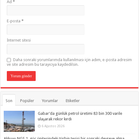
Ad
*
E-posta
*
İnternet sitesi
Daha sonraki yorumlarımda kullanılması için adım, e-posta adresim
ve site adresim bu tarayıcıya kaydedilsin.
Son
Popüler
Yorumlar
Etiketler
Gabar’da günlük petrol üretimi 83 bin 300 varile
ulaşarak rekor kırdı
6 Ağustos 2026
Akkuyu NGS 1. güç ünitesindeki türbin tesisi bir sonraki devreye alma