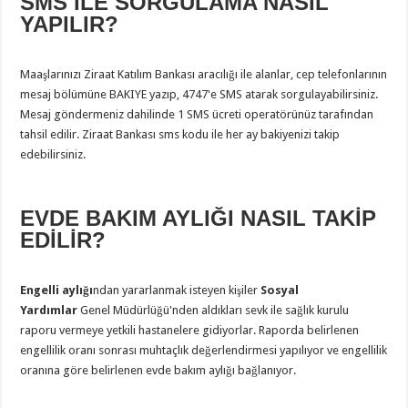
SMS İLE SORGULAMA NASIL
YAPILIR?
Maaşlarınızı Ziraat Katılım Bankası aracılığı ile alanlar, cep telefonlarının
mesaj bölümüne BAKIYE yazıp, 4747'e SMS atarak sorgulayabilirsiniz.
Mesaj göndermeniz dahilinde 1 SMS ücreti operatörünüz tarafından
tahsil edilir. Ziraat Bankası sms kodu ile her ay bakiyenizi takip
edebilirsiniz.
EVDE BAKIM AYLIĞI NASIL TAKİP
EDİLİR?
Engelli aylığı
ndan yararlanmak isteyen kişiler
Sosyal
Yardımlar
Genel Müdürlüğü'nden aldıkları sevk ile sağlık kurulu
raporu vermeye yetkili hastanelere gidiyorlar. Raporda belirlenen
engellilik oranı sonrası muhtaçlık değerlendirmesi yapılıyor ve engellilik
oranına göre belirlenen evde bakım aylığı bağlanıyor.