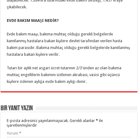
ulaşabilecek. 1.384 lira tutarındaki evde bakım desteği, 1.457 liraya
çıkabilecek.
EVDE BAKIM MAAŞI NEDİR?
Evde bakım maaşı, bakıma muhtaç olduğu gerekli belgelerde
kanıtlanmış hastalara bakan kişilere devlet tarafından verilen hasta
bakım parasıdır. Bakıma muhtaç olduğu gerekli belgelerde kanıtlanmış
hastalara bakan kişilere verilir.
Tutarı bir aylık net asgari ücret tutarının 2/3'ünden az olan bakıma
muhtaç engellilerin bakımını üstlenen akrabası, vasisi gibi üçüncü
kişilere ödenen aylığa evde bakım aylığı denir.
Bir yanıt yazın
E-posta adresiniz yayınlanmayacak.
Gerekli alanlar
*
ile
işaretlenmişlerdir
Yorum
*