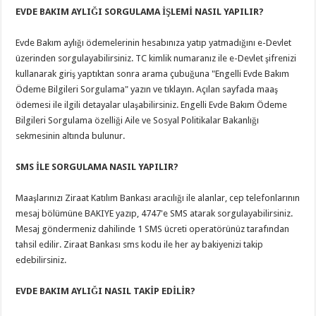
EVDE BAKIM AYLIĞI SORGULAMA İŞLEMİ NASIL YAPILIR?
Evde Bakım aylığı ödemelerinin hesabınıza yatıp yatmadığını e-Devlet
üzerinden sorgulayabilirsiniz. TC kimlik numaranız ile e-Devlet şifrenizi
kullanarak giriş yaptıktan sonra arama çubuğuna "Engelli Evde Bakım
Ödeme Bilgileri Sorgulama" yazın ve tıklayın. Açılan sayfada maaş
ödemesi ile ilgili detayalar ulaşabilirsiniz. Engelli Evde Bakım Ödeme
Bilgileri Sorgulama özelliği Aile ve Sosyal Politikalar Bakanlığı
sekmesinin altında bulunur.
SMS İLE SORGULAMA NASIL YAPILIR?
Maaşlarınızı Ziraat Katılım Bankası aracılığı ile alanlar, cep telefonlarının
mesaj bölümüne BAKIYE yazıp, 4747'e SMS atarak sorgulayabilirsiniz.
Mesaj göndermeniz dahilinde 1 SMS ücreti operatörünüz tarafından
tahsil edilir. Ziraat Bankası sms kodu ile her ay bakiyenizi takip
edebilirsiniz.
EVDE BAKIM AYLIĞI NASIL TAKİP EDİLİR?