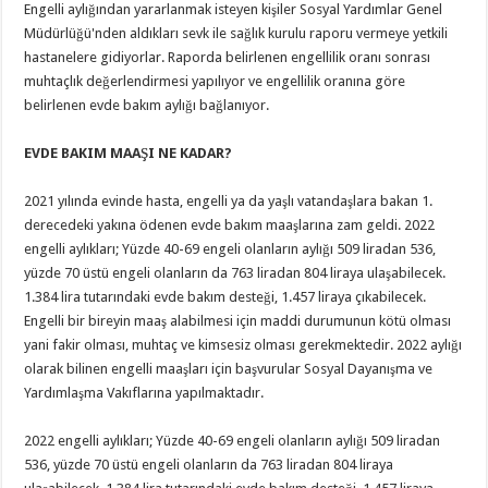
Engelli aylığından yararlanmak isteyen kişiler Sosyal Yardımlar Genel
Müdürlüğü'nden aldıkları sevk ile sağlık kurulu raporu vermeye yetkili
hastanelere gidiyorlar. Raporda belirlenen engellilik oranı sonrası
muhtaçlık değerlendirmesi yapılıyor ve engellilik oranına göre
belirlenen evde bakım aylığı bağlanıyor.
EVDE BAKIM MAAŞI NE KADAR?
2021 yılında evinde hasta, engelli ya da yaşlı vatandaşlara bakan 1.
derecedeki yakına ödenen evde bakım maaşlarına zam geldi. 2022
engelli aylıkları; Yüzde 40-69 engeli olanların aylığı 509 liradan 536,
yüzde 70 üstü engeli olanların da 763 liradan 804 liraya ulaşabilecek.
1.384 lira tutarındaki evde bakım desteği, 1.457 liraya çıkabilecek.
Engelli bir bireyin maaş alabilmesi için maddi durumunun kötü olması
yani fakir olması, muhtaç ve kimsesiz olması gerekmektedir. 2022 aylığı
olarak bilinen engelli maaşları için başvurular Sosyal Dayanışma ve
Yardımlaşma Vakıflarına yapılmaktadır.
2022 engelli aylıkları; Yüzde 40-69 engeli olanların aylığı 509 liradan
536, yüzde 70 üstü engeli olanların da 763 liradan 804 liraya