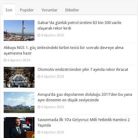
Son
Popüler
Yorumlar
Etiketler
Gabar’da günlük petrol üretimi 83 bin 300 varile
ulaşarak rekor kırdı
6 Ağustos 2026
Akkuyu NGS 1. güç ünitesindeki türbin tesisi bir sonraki devreye alma
aşamasına hazır
6 Ağustos 2026
Otomotiv endüstrisinden yılın 7 ayında rekor ihracat
6 Ağustos 2026
Avrupa’da gaz depolarının doluluğu 2011’den bu yana
aynı dönemin en düşük seviyesinde
6 Ağustos 2026
Savunmada İlk 10’a Giriyoruz: Milli Yetkinlik Hamlesi 2
Yaşında
6 Ağustos 2026