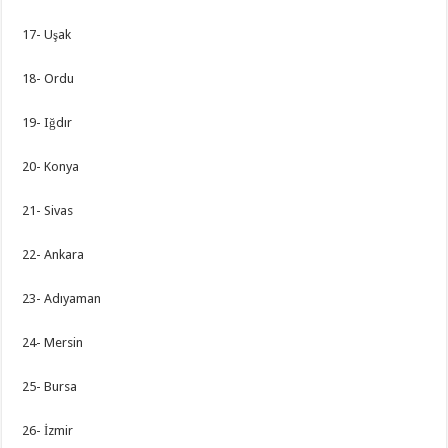
17- Uşak
18- Ordu
19- Iğdır
20- Konya
21- Sivas
22- Ankara
23- Adıyaman
24- Mersin
25- Bursa
26- İzmir