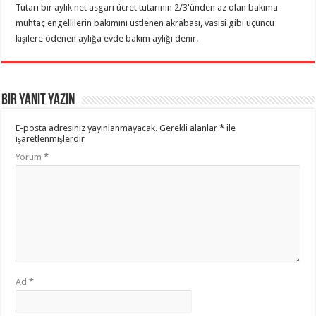
Tutarı bir aylık net asgari ücret tutarının 2/3'ünden az olan bakıma
muhtaç engellilerin bakımını üstlenen akrabası, vasisi gibi üçüncü
kişilere ödenen aylığa evde bakım aylığı denir.
Bir yanıt yazın
E-posta adresiniz yayınlanmayacak.
Gerekli alanlar
*
ile
işaretlenmişlerdir
Yorum
*
Ad
*