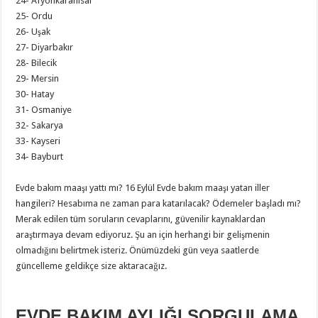
24- Afyonkarahisar
25- Ordu
26- Uşak
27- Diyarbakır
28- Bilecik
29- Mersin
30- Hatay
31- Osmaniye
32- Sakarya
33- Kayseri
34- Bayburt
Evde bakım maaşı yattı mı? 16 Eylül Evde bakım maaşı yatan iller
hangileri? Hesabıma ne zaman para katarılacak? Ödemeler başladı mı?
Merak edilen tüm soruların cevaplarını, güvenilir kaynaklardan
araştırmaya devam ediyoruz. Şu an için herhangi bir gelişmenin
olmadığını belirtmek isteriz. Önümüzdeki gün veya saatlerde
güncelleme geldikçe size aktaracağız.
EVDE BAKIM AYLIĞI SORGULAMA