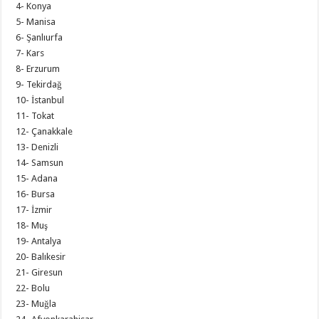
4- Konya
5- Manisa
6- Şanlıurfa
7- Kars
8- Erzurum
9- Tekirdağ
10- İstanbul
11- Tokat
12- Çanakkale
13- Denizli
14- Samsun
15- Adana
16- Bursa
17- İzmir
18- Muş
19- Antalya
20- Balıkesir
21- Giresun
22- Bolu
23- Muğla