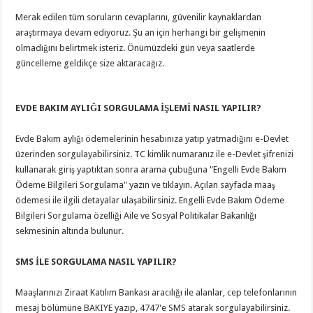
Merak edilen tüm soruların cevaplarını, güvenilir kaynaklardan
araştırmaya devam ediyoruz. Şu an için herhangi bir gelişmenin
olmadığını belirtmek isteriz. Önümüzdeki gün veya saatlerde
güncelleme geldikçe size aktaracağız.
EVDE BAKIM AYLIĞI SORGULAMA İŞLEMİ NASIL YAPILIR?
Evde Bakım aylığı ödemelerinin hesabınıza yatıp yatmadığını e-Devlet
üzerinden sorgulayabilirsiniz. TC kimlik numaranız ile e-Devlet şifrenizi
kullanarak giriş yaptıktan sonra arama çubuğuna "Engelli Evde Bakım
Ödeme Bilgileri Sorgulama" yazın ve tıklayın. Açılan sayfada maaş
ödemesi ile ilgili detayalar ulaşabilirsiniz. Engelli Evde Bakım Ödeme
Bilgileri Sorgulama özelliği Aile ve Sosyal Politikalar Bakanlığı
sekmesinin altında bulunur.
SMS İLE SORGULAMA NASIL YAPILIR?
Maaşlarınızı Ziraat Katılım Bankası aracılığı ile alanlar, cep telefonlarının
mesaj bölümüne BAKIYE yazıp, 4747'e SMS atarak sorgulayabilirsiniz.