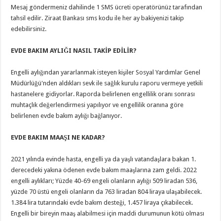
Mesaj göndermeniz dahilinde 1 SMS ücreti operatörünüz tarafından
tahsil edilir. Ziraat Bankası sms kodu ile her ay bakiyenizi takip
edebilirsiniz.
EVDE BAKIM AYLIĞI NASIL TAKİP EDİLİR?
Engelli aylığından yararlanmak isteyen kişiler Sosyal Yardımlar Genel
Müdürlüğü'nden aldıkları sevk ile sağlık kurulu raporu vermeye yetkili
hastanelere gidiyorlar. Raporda belirlenen engellilik oranı sonrası
muhtaçlık değerlendirmesi yapılıyor ve engellilik oranına göre
belirlenen evde bakım aylığı bağlanıyor.
EVDE BAKIM MAAŞI NE KADAR?
2021 yılında evinde hasta, engelli ya da yaşlı vatandaşlara bakan 1.
derecedeki yakına ödenen evde bakım maaşlarına zam geldi. 2022
engelli aylıkları; Yüzde 40-69 engeli olanların aylığı 509 liradan 536,
yüzde 70 üstü engeli olanların da 763 liradan 804 liraya ulaşabilecek.
1.384 lira tutarındaki evde bakım desteği, 1.457 liraya çıkabilecek.
Engelli bir bireyin maaş alabilmesi için maddi durumunun kötü olması