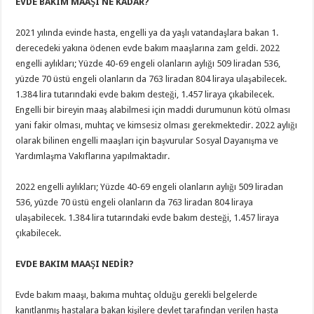
EVDE BAKIM MAAŞI NE KADAR?
2021 yılında evinde hasta, engelli ya da yaşlı vatandaşlara bakan 1.
derecedeki yakına ödenen evde bakım maaşlarına zam geldi. 2022
engelli aylıkları; Yüzde 40-69 engeli olanların aylığı 509 liradan 536,
yüzde 70 üstü engeli olanların da 763 liradan 804 liraya ulaşabilecek.
1.384 lira tutarındaki evde bakım desteği, 1.457 liraya çıkabilecek.
Engelli bir bireyin maaş alabilmesi için maddi durumunun kötü olması
yani fakir olması, muhtaç ve kimsesiz olması gerekmektedir. 2022 aylığı
olarak bilinen engelli maaşları için başvurular Sosyal Dayanışma ve
Yardımlaşma Vakıflarına yapılmaktadır.
2022 engelli aylıkları; Yüzde 40-69 engeli olanların aylığı 509 liradan
536, yüzde 70 üstü engeli olanların da 763 liradan 804 liraya
ulaşabilecek. 1.384 lira tutarındaki evde bakım desteği, 1.457 liraya
çıkabilecek.
EVDE BAKIM MAAŞI NEDİR?
Evde bakım maaşı, bakıma muhtaç olduğu gerekli belgelerde
kanıtlanmış hastalara bakan kişilere devlet tarafından verilen hasta