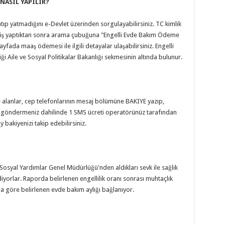
NASIL YAPILIR?
ıp yatmadığını e-Devlet üzerinden sorgulayabilirsiniz. TC kimlik
giriş yaptıktan sonra arama çubuğuna "Engelli Evde Bakım Ödeme
sayfada maaş ödemesi ile ilgili detayalar ulaşabilirsiniz. Engelli
 Aile ve Sosyal Politikalar Bakanlığı sekmesinin altında bulunur.
ile alanlar, cep telefonlarının mesaj bölümüne BAKIYE yazıp,
j göndermeniz dahilinde 1 SMS ücreti operatörünüz tarafından
y bakiyenizi takip edebilirsiniz.
?
 Sosyal Yardımlar Genel Müdürlüğü'nden aldıkları sevk ile sağlık
iyorlar. Raporda belirlenen engellilik oranı sonrası muhtaçlık
na göre belirlenen evde bakım aylığı bağlanıyor.