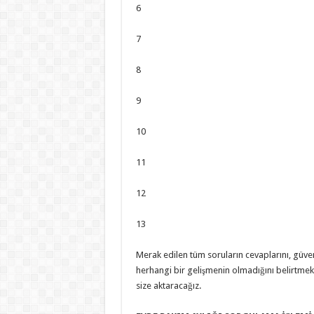
6
7
8
9
10
11
12
13
Merak edilen tüm soruların cevaplarını, güve
herhangi bir gelişmenin olmadığını belirtme
size aktaracağız.