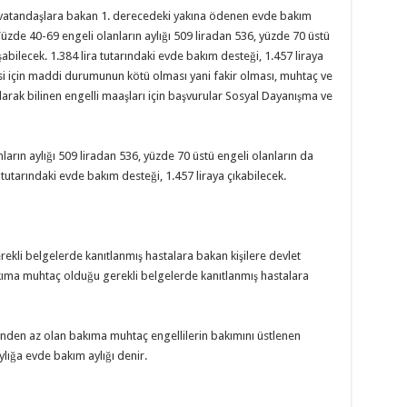
lı vatandaşlara bakan 1. derecedeki yakına ödenen evde bakım
Yüzde 40-69 engeli olanların aylığı 509 liradan 536, yüzde 70 üstü
şabilecek. 1.384 lira tutarındaki evde bakım desteği, 1.457 liraya
esi için maddi durumunun kötü olması yani fakir olması, muhtaç ve
arak bilinen engelli maaşları için başvurular Sosyal Dayanışma ve
nların aylığı 509 liradan 536, yüzde 70 üstü engeli olanların da
a tutarındaki evde bakım desteği, 1.457 liraya çıkabilecek.
kli belgelerde kanıtlanmış hastalara bakan kişilere devlet
kıma muhtaç olduğu gerekli belgelerde kanıtlanmış hastalara
3'ünden az olan bakıma muhtaç engellilerin bakımını üstlenen
ylığa evde bakım aylığı denir.