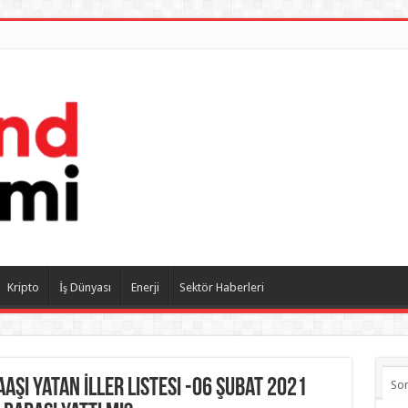
Kripto
İş Dünyası
Enerji
Sektör Haberleri
aşı Yatan İller Listesi -06 Şubat 2021
So