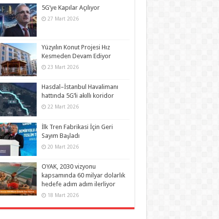
5G’ye Kapılar Açılıyor
27 Mart 2026
Yüzyılın Konut Projesi Hız
Kesmeden Devam Ediyor
23 Mart 2026
Hasdal–İstanbul Havalimanı
hattında 5G’li akıllı koridor
22 Mart 2026
İlk Tren Fabrikasi İçin Geri
Sayım Başladı
20 Mart 2026
OYAK, 2030 vizyonu
kapsamında 60 milyar dolarlık
hedefe adım adım ilerliyor
18 Mart 2026