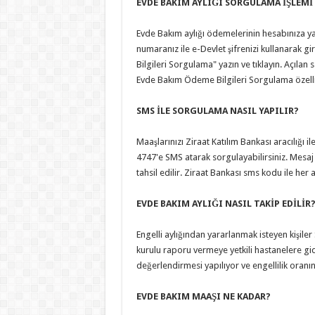
EVDE BAKIM AYLIĞI SORGULAMA İŞLEMİ 
Evde Bakım aylığı ödemelerinin hesabınıza yat
numaranız ile e-Devlet şifrenizi kullanarak 
Bilgileri Sorgulama" yazın ve tıklayın. Açılan 
Evde Bakım Ödeme Bilgileri Sorgulama özelliği
SMS İLE SORGULAMA NASIL YAPILIR?
Maaşlarınızı Ziraat Katılım Bankası aracılığı 
4747'e SMS atarak sorgulayabilirsiniz. Mesa
tahsil edilir. Ziraat Bankası sms kodu ile her a
EVDE BAKIM AYLIĞI NASIL TAKİP EDİLİR
Engelli aylığından yararlanmak isteyen kişiler
kurulu raporu vermeye yetkili hastanelere gid
değerlendirmesi yapılıyor ve engellilik oranı
EVDE BAKIM MAAŞI NE KADAR?