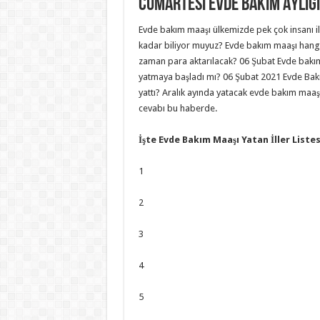
Cumartesi Evde Bakım Aylığı
Evde bakım maaşı ülkemizde pek çok insanı ilgil
kadar biliyor muyuz? Evde bakım maaşı hang
zaman para aktarılacak? 06 Şubat Evde bakım 
yatmaya başladı mı? 06 Şubat 2021 Evde Bakı
yattı? Aralık ayında yatacak evde bakım maaşlar
cevabı bu haberde.
İşte Evde Bakım Maaşı Yatan İller Listes
1
2
3
4
5