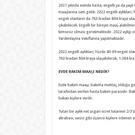
2021 yılında evinde hasta, engelli ya da yaş
maaşlarına zam geldi. 2022 engelli aylıkları; 
engeli olanların da 763 liradan 804 liraya ula
çıkabilecek. Engelli bir bireyin maaş alabilm
kimsesiz olması gerekmektedir. 2022 aylığı ol
Yardımlaşma Vakıflarına yapılmaktadır.
2022 engelli aylıkları; Yüzde 40-69 engeli ola
763 liradan 804 liraya ulaşabilecek. 1.384 lir
EVDE BAKIM MAAŞI NEDİR?
Evde bakım maaşı, bakıma muhtaç olduğu gere
tarafından verilen hasta bakım parasıdır. Ba
bakan kişilere verilir.
Tutarı bir aylık net asgari ücret tutarının 2/
akrabası, vasisi gibi üçüncü kişilere ödenen a