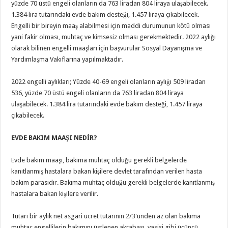
yüzde 70 üstü engeli olanların da 763 liradan 804 liraya ulaşabilecek.
1.384 lira tutarındaki evde bakım desteği, 1.457 liraya çıkabilecek.
Engelli bir bireyin maaş alabilmesi için maddi durumunun kötü olması
yani fakir olması, muhtaç ve kimsesiz olması gerekmektedir. 2022 aylığı
olarak bilinen engelli maaşları için başvurular Sosyal Dayanışma ve
Yardımlaşma Vakıflarına yapılmaktadır.
2022 engelli aylıkları; Yüzde 40-69 engeli olanların aylığı 509 liradan
536, yüzde 70 üstü engeli olanların da 763 liradan 804 liraya
ulaşabilecek. 1.384 lira tutarındaki evde bakım desteği, 1.457 liraya
çıkabilecek.
EVDE BAKIM MAAŞI NEDİR?
Evde bakım maaşı, bakıma muhtaç olduğu gerekli belgelerde
kanıtlanmış hastalara bakan kişilere devlet tarafından verilen hasta
bakım parasıdır. Bakıma muhtaç olduğu gerekli belgelerde kanıtlanmış
hastalara bakan kişilere verilir.
Tutarı bir aylık net asgari ücret tutarının 2/3'ünden az olan bakıma
muhtaç engellilerin bakımını üstlenen akrabası, vasisi gibi üçüncü