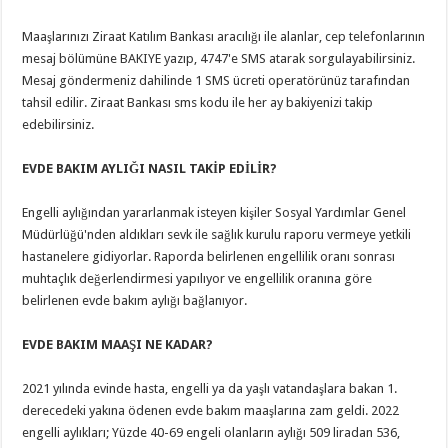
Maaşlarınızı Ziraat Katılım Bankası aracılığı ile alanlar, cep telefonlarının
mesaj bölümüne BAKIYE yazıp, 4747'e SMS atarak sorgulayabilirsiniz.
Mesaj göndermeniz dahilinde 1 SMS ücreti operatörünüz tarafından
tahsil edilir. Ziraat Bankası sms kodu ile her ay bakiyenizi takip
edebilirsiniz.
EVDE BAKIM AYLIĞI NASIL TAKİP EDİLİR?
Engelli aylığından yararlanmak isteyen kişiler Sosyal Yardımlar Genel
Müdürlüğü'nden aldıkları sevk ile sağlık kurulu raporu vermeye yetkili
hastanelere gidiyorlar. Raporda belirlenen engellilik oranı sonrası
muhtaçlık değerlendirmesi yapılıyor ve engellilik oranına göre
belirlenen evde bakım aylığı bağlanıyor.
EVDE BAKIM MAAŞI NE KADAR?
2021 yılında evinde hasta, engelli ya da yaşlı vatandaşlara bakan 1.
derecedeki yakına ödenen evde bakım maaşlarına zam geldi. 2022
engelli aylıkları; Yüzde 40-69 engeli olanların aylığı 509 liradan 536,