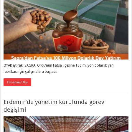
OYAK iştiraki SAGRA, Ordu’nun Fatsa ilçesine 100 milyon dolarlık yeni
fabrikası için çalışmalara başladı.
Devamını Oku
Erdemir’de yönetim kurulunda görev
değişimi