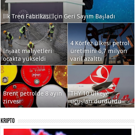
Trump: İran’a Yönelik Büyük Operasyon
İlk Tren Fabrikasi İçin Geri Sayım Başladı
Başlattık
Deprem Bölgesinde
4 Körfez ülkesi petrol
Avro Bölgesi’nde yıllık
İnşaat maliyetleri
Kiralar 5 Bin Liraya
üretimini 6,7 milyon
enflasyon ocakta
ocakta yükseldi
Düştü
varil azalttı
yüzde 1,7 oldu
Bitcoin’de sert düşüş!
Brent petrolde 8 ayın
14 ayın en düşük
THY 10 ülkeye
35 İlde Kuralar
zirvesi
seviyesinde
uçuşları durdurdu
Çekildi
Kripto