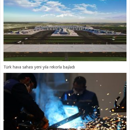
4 Körfez ülkesi petrol üretimini 6,7 milyon varil azalttı