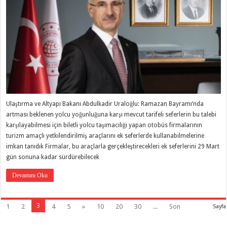
Ulaştırma ve Altyapı Bakanı Abdulkadir Uraloğlu: Ramazan Bayramı’nda
artması beklenen yolcu yoğunluğuna karşı mevcut tarifeli seferlerin bu talebi
karşılayabilmesi için biletli yolcu taşımacılığı yapan otobüs firmalarının
turizm amaçlı yetkilendirilmiş araçlarını ek seferlerde kullanabilmelerine
imkan tanıdık Firmalar, bu araçlarla gerçekleştirecekleri ek seferlerini 29 Mart
gün sonuna kadar sürdürebilecek
Devamını Oku
3
1
2
4
5
»
10
20
30
...
Son
Sayfa