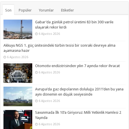
Son
Popüler
Yorumlar
Etiketler
Gabar’da günlük petrol üretimi 83 bin 300 varile
ulaşarak rekor kırdı
6 Ağustos 2026
Akkuyu NGS 1. güç ünitesindeki türbin tesisi bir sonraki devreye alma
aşamasına hazır
6 Ağustos 2026
Otomotiv endüstrisinden yılın 7 ayında rekor ihracat
6 Ağustos 2026
Avrupa’da gaz depolarının doluluğu 2011’den bu yana
aynı dönemin en düşük seviyesinde
6 Ağustos 2026
Savunmada İlk 10’a Giriyoruz: Milli Yetkinlik Hamlesi 2
Yaşında
6 Ağustos 2026