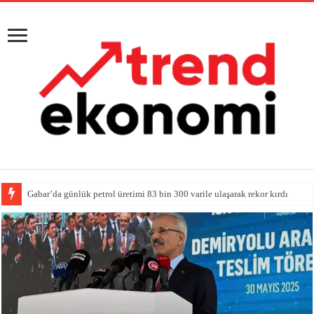
Gabar’da günlük petrol üretimi 83 bin 300 varile ulaşarak rekor kırdı
Akkuyu NGS 1. güç ünitesindeki türbin tesisi bir sonraki devreye alma aşa