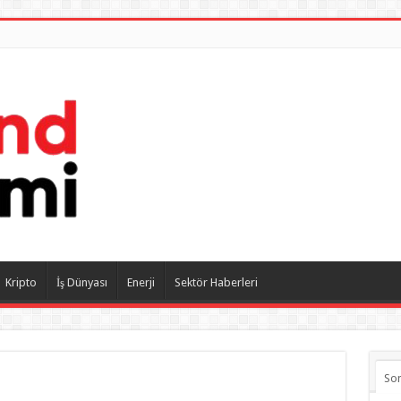
Kripto
İş Dünyası
Enerji
Sektör Haberleri
So