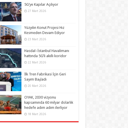
5G’ye Kapılar Açılıyor
27 Mart 2026
Yüzyılın Konut Projesi Hız
Kesmeden Devam Ediyor
23 Mart 2026
Hasdal–İstanbul Havalimanı
hattında 5G’li akıllı koridor
22 Mart 2026
İlk Tren Fabrikasi İçin Geri
Sayım Başladı
20 Mart 2026
OYAK, 2030 vizyonu
kapsamında 60 milyar dolarlık
hedefe adım adım ilerliyor
18 Mart 2026