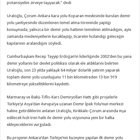
potansiyelini zirveye taşıyacak.” dedi
Uraloğlu, Çorum-Ankara kara yolu Koparan mevkisinde kurulan demir
yolu şantiyesinde düzenlenen temel atma töreninde yaptığı
konuşmada, yalnızca bir demir yolu hattının temelinin atılmadığını, aynı
zamanda medeniyetlerin kucaklaştığı, ticaretin hızlandığı geleceğin
kapılarının aralandığını söyledi.
Cumhurbaşkanı Recep Tayyip Erdoğan’ın liderliğinde 2002’den bu yana
demir yollarını bir devlet politikası olarak ele aldıklarını belirten
Uraloğlu, son 23 yılda yaklaşık 64 milyar dolarlık yatırım yaparak
toplam demir yolu uzunluğunu 11 bin kilometreden 13 bin 919
kilometreye yükselttiklerini kaydetti.
Marmaray ve Bakü-Tiflis-Kars Demiryolları Hattı gibi projelerle
Türkiye’yi Asya’dan Avrupa’ya uzanan Demir İpek Yolu’nun merkezi
haline getirdiklerini anlatan Uraloğlu, Kırıkkale-Çorum arasında inşa
edilecek hızlı tren hattı ile demir yolu vizyonuna yeni bir halka
ekleyeceklerini vurguladı.
Bu projenin Ankara’dan Türkiye’nin kuzeyine yapılan ilk demir yolu