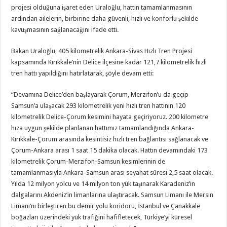
projesi olduğuna işaret eden Uraloğlu, hattın tamamlanmasının
ardından ailelerin, birbirine daha güvenli, hızlı ve konforlu şekilde
kavuşmasının sağlanacağını ifade etti.
Bakan Uraloğlu, 405 kilometrelik Ankara-Sivas Hızlı Tren Projesi
kapsamında Kırıkkale’nin Delice ilçesine kadar 121,7 kilometrelik hızlı
tren hattı yapıldığını hatırlatarak, şöyle devam etti:
“Devamına Delice’den başlayarak Çorum, Merzifon’u da geçip
Samsun’a ulaşacak 293 kilometrelik yeni hızlı tren hattının 120
kilometrelik Delice-Çorum kesimini hayata geçiriyoruz. 200 kilometre
hıza uygun şekilde planlanan hattımız tamamlandığında Ankara-
Kırıkkale-Çorum arasında kesintisiz hızlı tren bağlantısı sağlanacak ve
Çorum-Ankara arası 1 saat 15 dakika olacak. Hattın devamındaki 173
kilometrelik Çorum-Merzifon-Samsun kesimlerinin de
tamamlanmasıyla Ankara-Samsun arası seyahat süresi 2,5 saat olacak.
Yılda 12 milyon yolcu ve 14 milyon ton yük taşınarak Karadeniz’in
dalgalarını Akdeniz’in limanlarına ulaştıracak. Samsun Limanı ile Mersin
Limanı’nı birleştiren bu demir yolu koridoru, İstanbul ve Çanakkale
boğazları üzerindeki yük trafiğini hafifletecek, Türkiye’yi küresel