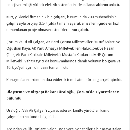
enerji verimliliği yüksek elektrik sistemlerini de kullanacaklarını anlattı.
Kurt, yüklenici firmanın 2 bin çalışanı, kurumun da 200 mühendisinin
çalışmasıyla projeyi 3,5-4 yılda tamamlayarak emsalleri içinde en hızlı
tamamlanan proje olmasını istediklerini vurguladı.
Çorum Valisi Ali Çalgan, AK Parti Çorum Milletvekilleri Yusuf Ahlatcı ve
Oğuzhan Kaya, AK Parti Amasya Milletvekilleri Haluk İpek ve Hasan
Çilez, AK Parti Kırıkkale Milletvekili Mustafa Kaplan ile MHP Çorum
Milletvekili Vahit Kayrıcı da konuşmalarında demir yolunun bölgeye ve
Türkiye’ye hayırlı olmasını temenni etti.
Konuşmaların ardından dua edilerek temel atma töreni gerçekleştirildi.
Ulaştırma ve Altyapı Bakanı Uraloğlu, Çorum’da ziyaretlerde
bulundu
Uraloğlu, Vali Ali Çalgan’ı ziyaret ederek, kentte yürütülen kamu
çalışmaları hakkında bilgi aldı.
Ardından Valilik Toplantı Salonu’nda yerel yöneticilerle bir araya gelen