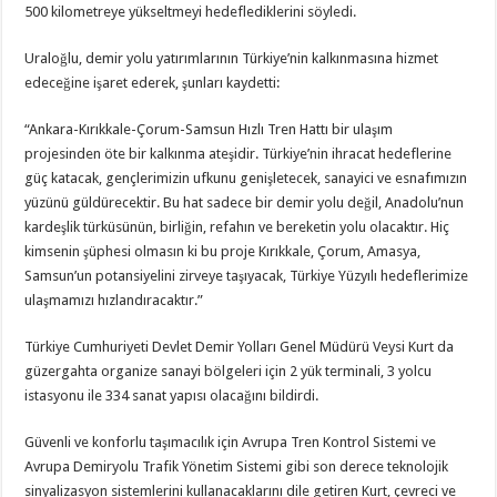
500 kilometreye yükseltmeyi hedeflediklerini söyledi.
Uraloğlu, demir yolu yatırımlarının Türkiye’nin kalkınmasına hizmet
edeceğine işaret ederek, şunları kaydetti:
“Ankara-Kırıkkale-Çorum-Samsun Hızlı Tren Hattı bir ulaşım
projesinden öte bir kalkınma ateşidir. Türkiye’nin ihracat hedeflerine
güç katacak, gençlerimizin ufkunu genişletecek, sanayici ve esnafımızın
yüzünü güldürecektir. Bu hat sadece bir demir yolu değil, Anadolu’nun
kardeşlik türküsünün, birliğin, refahın ve bereketin yolu olacaktır. Hiç
kimsenin şüphesi olmasın ki bu proje Kırıkkale, Çorum, Amasya,
Samsun’un potansiyelini zirveye taşıyacak, Türkiye Yüzyılı hedeflerimize
ulaşmamızı hızlandıracaktır.”
Türkiye Cumhuriyeti Devlet Demir Yolları Genel Müdürü Veysi Kurt da
güzergahta organize sanayi bölgeleri için 2 yük terminali, 3 yolcu
istasyonu ile 334 sanat yapısı olacağını bildirdi.
Güvenli ve konforlu taşımacılık için Avrupa Tren Kontrol Sistemi ve
Avrupa Demiryolu Trafik Yönetim Sistemi gibi son derece teknolojik
sinyalizasyon sistemlerini kullanacaklarını dile getiren Kurt, çevreci ve