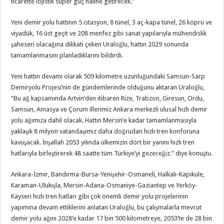
ticarette lojistik süper güç haline getirecek.”
Yeni demir yolu hattının 5 istasyon, 8 tünel, 3 aç-kapa tünel, 26 köprü ve
viyadük, 16 üst geçit ve 208 menfez gibi sanat yapılarıyla mühendislik
şaheseri olacağına dikkati çeken Uraloğlu, hattın 2029 sonunda
tamamlanmasını planladıklarını bildirdi.
Yeni hattın devamı olarak 509 kilometre uzunluğundaki Samsun-Sarp
Demiryolu Projesi’nin de gündemlerinde olduğunu aktaran Uraloğlu,
“Bu ağ kapsamında Artvin’den itibaren Rize, Trabzon, Giresun, Ordu,
Samsun, Amasya ve Çorum illerimiz Ankara merkezli ulusal hızlı demir
yolu ağımıza dahil olacak. Hattın Mersin’e kadar tamamlanmasıyla
yaklaşık 8 milyon vatandaşımız daha doğrudan hızlı tren konforuna
kavuşacak. İnşallah 2053 yılında ülkemizin dört bir yanını hızlı tren
hatlarıyla birleştirerek 48 saatte tüm Türkiye’yi gezeceğiz.” diye konuştu.
Ankara-İzmir, Bandırma-Bursa-Yenişehir-Osmaneli, Halkalı-Kapıkule,
Karaman-Ulukışla, Mersin-Adana-Osmaniye-Gaziantep ve Yerköy-
Kayseri hızlı tren hatları gibi çok önemli demir yolu projelerinin
yapımına devam ettiklerini anlatan Uraloğlu, bu çalışmalarla mevcut
demir yolu ağını 2028’e kadar 17 bin 500 kilometreye, 2053’te de 28 bin