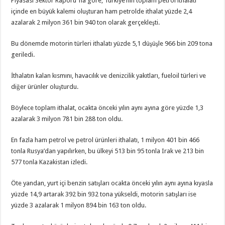
Piyasası Sektör Raporu”na göre, Türkiye’nin toplam petrol ithalatı
içinde en büyük kalemi oluşturan ham petrolde ithalat yüzde 2,4
azalarak 2 milyon 361 bin 940 ton olarak gerçekleşti.
Bu dönemde motorin türleri ithalatı yüzde 5,1 düşüşle 966 bin 209 tona
geriledi.
İthalatın kalan kısmını, havacılık ve denizcilik yakıtları, fueloil türleri ve
diğer ürünler oluşturdu.
Böylece toplam ithalat, ocakta önceki yılın aynı ayına göre yüzde 1,3
azalarak 3 milyon 781 bin 288 ton oldu.
En fazla ham petrol ve petrol ürünleri ithalatı, 1 milyon 401 bin 466
tonla Rusya’dan yapılırken, bu ülkeyi 513 bin 95 tonla Irak ve 213 bin
577 tonla Kazakistan izledi.
Öte yandan, yurt içi benzin satışları ocakta önceki yılın aynı ayına kıyasla
yüzde 14,9 artarak 392 bin 932 tona yükseldi, motorin satışları ise
yüzde 3 azalarak 1 milyon 894 bin 163 ton oldu.