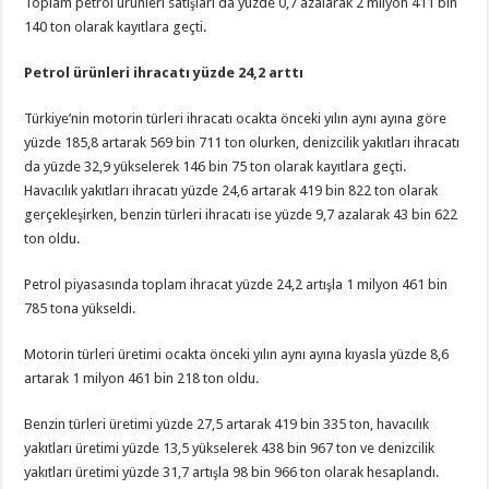
Toplam petrol ürünleri satışları da yüzde 0,7 azalarak 2 milyon 411 bin
140 ton olarak kayıtlara geçti.
Petrol ürünleri ihracatı yüzde 24,2 arttı
Türkiye’nin motorin türleri ihracatı ocakta önceki yılın aynı ayına göre
yüzde 185,8 artarak 569 bin 711 ton olurken, denizcilik yakıtları ihracatı
da yüzde 32,9 yükselerek 146 bin 75 ton olarak kayıtlara geçti.
Havacılık yakıtları ihracatı yüzde 24,6 artarak 419 bin 822 ton olarak
gerçekleşirken, benzin türleri ihracatı ise yüzde 9,7 azalarak 43 bin 622
ton oldu.
Petrol piyasasında toplam ihracat yüzde 24,2 artışla 1 milyon 461 bin
785 tona yükseldi.
Motorin türleri üretimi ocakta önceki yılın aynı ayına kıyasla yüzde 8,6
artarak 1 milyon 461 bin 218 ton oldu.
Benzin türleri üretimi yüzde 27,5 artarak 419 bin 335 ton, havacılık
yakıtları üretimi yüzde 13,5 yükselerek 438 bin 967 ton ve denizcilik
yakıtları üretimi yüzde 31,7 artışla 98 bin 966 ton olarak hesaplandı.