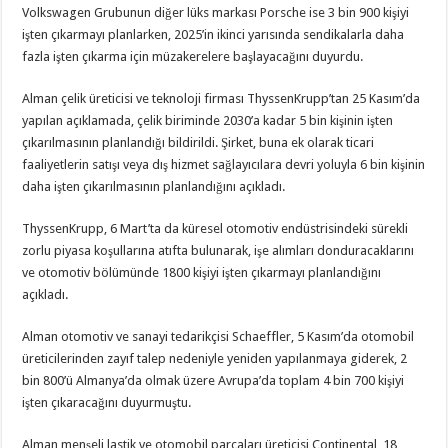
Volkswagen Grubunun diğer lüks markası Porsche ise 3 bin 900 kişiyi
işten çıkarmayı planlarken, 2025’in ikinci yarısında sendikalarla daha
fazla işten çıkarma için müzakerelere başlayacağını duyurdu.
Alman çelik üreticisi ve teknoloji firması ThyssenKrupp’tan 25 Kasım’da
yapılan açıklamada, çelik biriminde 2030’a kadar 5 bin kişinin işten
çıkarılmasının planlandığı bildirildi. Şirket, buna ek olarak ticari
faaliyetlerin satışı veya dış hizmet sağlayıcılara devri yoluyla 6 bin kişinin
daha işten çıkarılmasının planlandığını açıkladı.
ThyssenKrupp, 6 Mart’ta da küresel otomotiv endüstrisindeki sürekli
zorlu piyasa koşullarına atıfta bulunarak, işe alımları donduracaklarını
ve otomotiv bölümünde 1800 kişiyi işten çıkarmayı planlandığını
açıkladı.
Alman otomotiv ve sanayi tedarikçisi Schaeffler, 5 Kasım’da otomobil
üreticilerinden zayıf talep nedeniyle yeniden yapılanmaya giderek, 2
bin 800’ü Almanya’da olmak üzere Avrupa’da toplam 4 bin 700 kişiyi
işten çıkaracağını duyurmuştu.
Alman menşeli lastik ve otomobil parçaları üreticisi Continental, 18