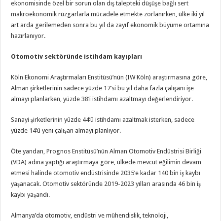
ekonomisinde özel bir sorun olan dış talepteki düşüşe bağlı sert
makroekonomik rüzgarlarla mücadele etmekte zorlanırken, ülke iki yıl
art arda gerilemeden sonra bu yıl da zayıf ekonomik büyüme ortamına
hazırlanıyor.
Otomotiv sektöründe istihdam kayıpları
Köln Ekonomi Araştırmaları Enstitüsü’nün (IW Köln) araştırmasına göre,
Alman şirketlerinin sadece yüzde 17’si bu yıl daha fazla çalışanı işe
almayı planlarken, yüzde 38’i istihdamı azaltmayı değerlendiriyor.
Sanayi şirketlerinin yüzde 44’ü istihdamı azaltmak isterken, sadece
yüzde 14’ü yeni çalışan almayı planlıyor.
Öte yandan, Prognos Enstitüsü’nün Alman Otomotiv Endüstrisi Birliği
(VDA) adına yaptığı araştırmaya göre, ülkede mevcut eğilimin devam
etmesi halinde otomotiv endüstrisinde 2035’e kadar 140 bin iş kaybı
yaşanacak. Otomotiv sektöründe 2019-2023 yılları arasında 46 bin iş
kaybı yaşandı.
Almanya’da otomotiv, endüstri ve mühendislik, teknoloji,