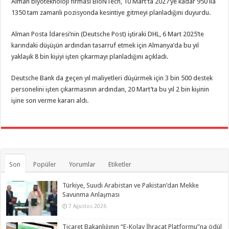
Alman biyoteknoloji firması BioNTech, 10 Mart’ta 2027’ye kadar 950 ila
1350 tam zamanlı pozisyonda kesintiye gitmeyi planladığını duyurdu.
Alman Posta İdaresi’nin (Deutsche Post) iştiraki DHL, 6 Mart 2025’te
karındaki düşüşün ardından tasarruf etmek için Almanya’da bu yıl
yaklaşık 8 bin kişiyi işten çıkarmayı planladığını açıkladı.
Deutsche Bank da geçen yıl maliyetleri düşürmek için 3 bin 500 destek
personelini işten çıkarmasının ardından, 20 Mart’ta bu yıl 2 bin kişinin
işine son verme kararı aldı.
Son
Popüler
Yorumlar
Etiketler
Türkiye, Suudi Arabistan ve Pakistan’dan Mekke
Savunma Anlaşması
7 Ağustos 2026
Ticaret Bakanlığının “E-Kolay İhracat Platformu”na ödül