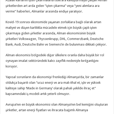
Azalan karlarını işten çıkarmalarla istikrara kavuşturmaya çalışan Alman
şirketlerden art arda gelen “işten çıkarma” veya “yeni alımlara ara
verme” haberleri, Almanlar arasında endişe yaratıyor.
Kovid-19 sonrası ekonomide yaşanan zorluklara bağlı olarak artan
maliyet ve düşen karlılıkla mücadele etmek için büyük çaplı işten
çıkarmaya giden şirketler arasında, Alman ekonomisinin büyük
şirketleri Volkswagen, Thyssenkrupp, DHL, Commerzbank, Deutsche
Bank, Audi, Deutsche Bahn ve Siemens’in de bulunması dikkati çekiyor.
Alman ekonomisi bölgedeki diğer ülkelere oranla daha büyük bir rol
oynayan imalat sektöründeki kalıcı zayıflık nedeniyle kırılganlığını
koruyor.
Yapısal sorunların da ekonomiyi frenlediği Almanya’da, bir zamanlar
oldukça başarılı olan “ucuz enerji ve ara malı ithal et, işle ve yüksek
kaliteye sahip ‘Made in Germany’ olarak pahalı şekilde ihraç et”
kapsamındaki iş modeli artık yeterli olmuyor.
Avrupa’nın en büyük ekonomisi olan Almanya’nın bel kemiğini oluşturan
şirketler, artan enerji fiyatları ve ihracata bağımlı Almanya