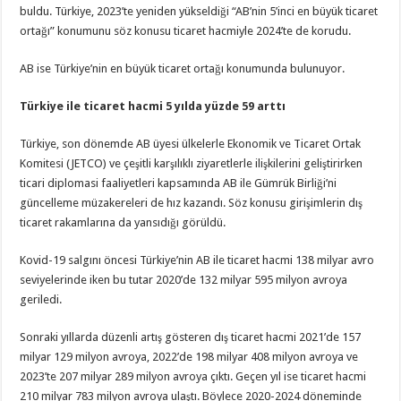
buldu. Türkiye, 2023’te yeniden yükseldiği “AB’nin 5’inci en büyük ticaret
ortağı” konumunu söz konusu ticaret hacmiyle 2024’te de korudu.
AB ise Türkiye’nin en büyük ticaret ortağı konumunda bulunuyor.
Türkiye ile ticaret hacmi 5 yılda yüzde 59 arttı
Türkiye, son dönemde AB üyesi ülkelerle Ekonomik ve Ticaret Ortak
Komitesi (JETCO) ve çeşitli karşılıklı ziyaretlerle ilişkilerini geliştirirken
ticari diplomasi faaliyetleri kapsamında AB ile Gümrük Birliği’ni
güncelleme müzakereleri de hız kazandı. Söz konusu girişimlerin dış
ticaret rakamlarına da yansıdığı görüldü.
Kovid-19 salgını öncesi Türkiye’nin AB ile ticaret hacmi 138 milyar avro
seviyelerinde iken bu tutar 2020’de 132 milyar 595 milyon avroya
geriledi.
Sonraki yıllarda düzenli artış gösteren dış ticaret hacmi 2021’de 157
milyar 129 milyon avroya, 2022’de 198 milyar 408 milyon avroya ve
2023’te 207 milyar 289 milyon avroya çıktı. Geçen yıl ise ticaret hacmi
210 milyar 783 milyon avroya ulaştı. Böylece 2020-2024 döneminde