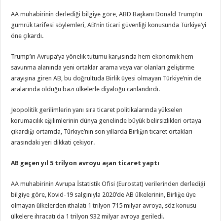
AA muhabirinin derlediği bilgiye göre, ABD Başkanı Donald Trump’ın
gümrük tarifesi söylemleri, AB’nin ticari güvenliği konusunda Türkiye’yi
öne çıkardı.
Trump’ın Avrupa’ya yönelik tutumu karşısında hem ekonomik hem
savunma alanında yeni ortaklar arama veya var olanları geliştirme
arayışına giren AB, bu doğrultuda Birlik üyesi olmayan Türkiye’nin de
aralarında olduğu bazı ülkelerle diyaloğu canlandırdı.
Jeopolitik gerilimlerin yanı sıra ticaret politikalarında yükselen
korumacılık eğilimlerinin dünya genelinde büyük belirsizlikleri ortaya
çıkardığı ortamda, Türkiye’nin son yıllarda Birliğin ticaret ortakları
arasındaki yeri dikkati çekiyor.
AB geçen yıl 5 trilyon avroyu aşan ticaret yaptı
AA muhabirinin Avrupa İstatistik Ofisi (Eurostat) verilerinden derlediği
bilgiye göre, Kovid-19 salgınıyla 2020’de AB ülkelerinin, Birliğe üye
olmayan ülkelerden ithalatı 1 trilyon 715 milyar avroya, söz konusu
ülkelere ihracatı da 1 trilyon 932 milyar avroya geriledi.