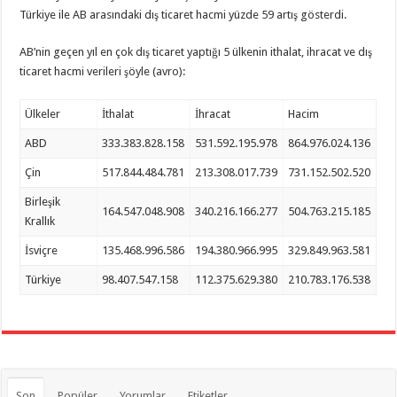
Türkiye ile AB arasındaki dış ticaret hacmi yüzde 59 artış gösterdi.
AB’nin geçen yıl en çok dış ticaret yaptığı 5 ülkenin ithalat, ihracat ve dış
ticaret hacmi verileri şöyle (avro):
Ülkeler
İthalat
İhracat
Hacim
ABD
333.383.828.158
531.592.195.978
864.976.024.136
Çin
517.844.484.781
213.308.017.739
731.152.502.520
Birleşik
164.547.048.908
340.216.166.277
504.763.215.185
Krallık
İsviçre
135.468.996.586
194.380.966.995
329.849.963.581
Türkiye
98.407.547.158
112.375.629.380
210.783.176.538
Son
Popüler
Yorumlar
Etiketler