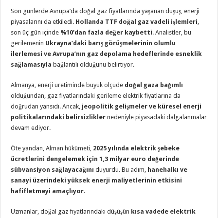
Son günlerde Avrupa’da doğal gaz fiyatlarında yaşanan düşüş, enerji
piyasalarını da etkiledi.
Hollanda TTF doğal gaz vadeli işlemleri
,
son üç gün içinde
%10’dan fazla değer kaybetti
. Analistler, bu
gerilemenin
Ukrayna’daki barış görüşmelerinin olumlu
ilerlemesi ve Avrupa’nın gaz depolama hedeflerinde esneklik
sağlamasıyla
bağlantılı olduğunu belirtiyor.
Almanya, enerji üretiminde büyük ölçüde
doğal gaza bağımlı
olduğundan, gaz fiyatlarındaki gerileme elektrik fiyatlarına da
doğrudan yansıdı. Ancak,
jeopolitik gelişmeler ve küresel enerji
politikalarındaki belirsizlikler
nedeniyle piyasadaki dalgalanmalar
devam ediyor.
Öte yandan, Alman hükümeti,
2025 yılında elektrik şebeke
ücretlerini dengelemek için 1,3 milyar euro değerinde
sübvansiyon sağlayacağını
duyurdu. Bu adım,
hanehalkı ve
sanayi üzerindeki yüksek enerji maliyetlerinin etkisini
hafifletmeyi amaçlıyor
.
Uzmanlar, doğal gaz fiyatlarındaki düşüşün
kısa vadede elektrik