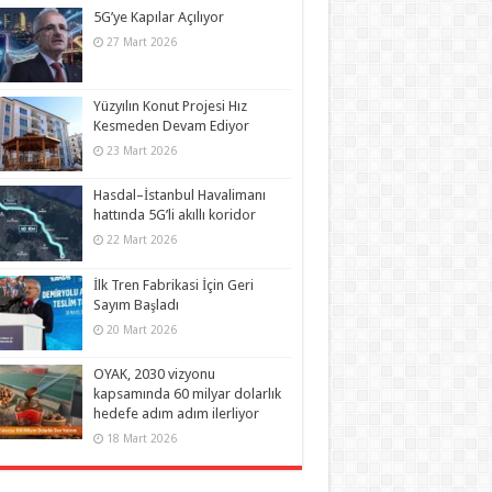
5G’ye Kapılar Açılıyor
27 Mart 2026
Yüzyılın Konut Projesi Hız
Kesmeden Devam Ediyor
23 Mart 2026
Hasdal–İstanbul Havalimanı
hattında 5G’li akıllı koridor
22 Mart 2026
İlk Tren Fabrikasi İçin Geri
Sayım Başladı
20 Mart 2026
OYAK, 2030 vizyonu
kapsamında 60 milyar dolarlık
hedefe adım adım ilerliyor
18 Mart 2026