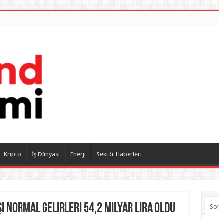
Kripto
İş Dünyası
Enerji
Sektör Haberleri
şı normal gelirleri 54,2 milyar lira oldu
So