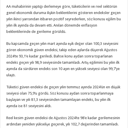
AA muhabirinin yaptığı derlemeye göre, tüketicilerin ve reel sektörün
genel ekonomik duruma ilişkin beklentilerini gösteren endeksler geçen
yılın ikinci yarısından itibaren pozitif seyrederken, söz konusu eğilim bu
yılın ilk ayında da devam etti. Anılan dönemde enflasyon
beklentilerinde de gerileme görüldü.
Bu kapsamda geçen yılın mart ayında eşik değer olan 100,3 seviyesini
gören ekonomik güven endeksi, takip eden aylarda düşerek Ağustos
2024’te 93,1’e kadar geriledi. Bahse konu aydan sonra toparlanan
endeks geçen yılı 98,9 seviyesinde tamamladı. Artış eğilimini bu yılın ilk
ayında da sürdüren endeks son 10 ayın en yüksek seviyesi olan 99,7’ye
ulaştı.
Tüketici güven endeksi de geçen yılın temmuz ayında 2024’ün en düşük
seviyesi olan 75,9’u gördü. Söz konusu aydan sonra toparlanmaya
başlayan ve yılı 81,3 seviyesinden tamamlayan endeks, bu yılın ilk
ayında ise 81 seviyesini aldı.
Reel kesim güven endeksi de Ağustos 2024’te 98’e kadar gerilemesinin
ardından yeniden yükselişe geçerek, yılı 102,7 değerinden tamamladı.