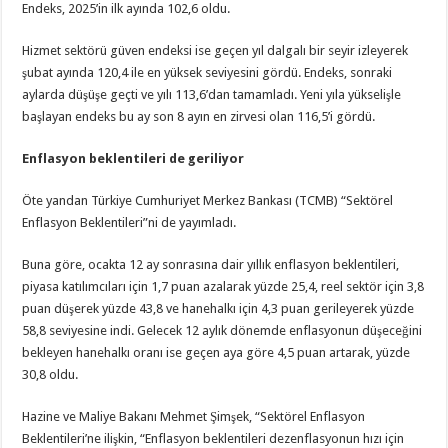
Endeks, 2025’in ilk ayında 102,6 oldu.
Hizmet sektörü güven endeksi ise geçen yıl dalgalı bir seyir izleyerek
şubat ayında 120,4 ile en yüksek seviyesini gördü. Endeks, sonraki
aylarda düşüşe geçti ve yılı 113,6’dan tamamladı. Yeni yıla yükselişle
başlayan endeks bu ay son 8 ayın en zirvesi olan 116,5’i gördü.
Enflasyon beklentileri de geriliyor
Öte yandan Türkiye Cumhuriyet Merkez Bankası (TCMB) “Sektörel
Enflasyon Beklentileri”ni de yayımladı.
Buna göre, ocakta 12 ay sonrasına dair yıllık enflasyon beklentileri,
piyasa katılımcıları için 1,7 puan azalarak yüzde 25,4, reel sektör için 3,8
puan düşerek yüzde 43,8 ve hanehalkı için 4,3 puan gerileyerek yüzde
58,8 seviyesine indi. Gelecek 12 aylık dönemde enflasyonun düşeceğini
bekleyen hanehalkı oranı ise geçen aya göre 4,5 puan artarak, yüzde
30,8 oldu.
Hazine ve Maliye Bakanı Mehmet Şimşek, “Sektörel Enflasyon
Beklentileri’ne ilişkin, “Enflasyon beklentileri dezenflasyonun hızı için