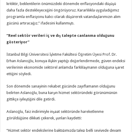
kritiktir, beklentilerin önümüzdeki dönemde enflasyondaki düşüşü
daha fazla destekleyeceğini öngörüyoruz. Kararlılıkla uyguladığımız
programla enflasyonu kalıcı olarak düşürerek vatandaşlarımızın alım
gücünü artıracağız.” ifadesini kullanmıştı.
“Reel sektör verileri iç ve dış talepte canlanma olduğunu
gösteriyor”
İstanbul Bilgi Üniversitesi İşletme Fakültesi Öğretim Üyesi Prof. Dr.
Erhan Aslanoğlu, konuya ilişkin yaptığı değerlendirmede, güven endeksi
verilerinin ekonomide sektörel anlamda farklılaşmanın olduğuna işaret
ettiğini söyledi.
Son dönemde sanayinin rekabet gücünde zayıflamanın olduğunu
belirten Aslanoğlu, buna karşın hizmet sektöründeki görünümünün
gittikçe iyileştiğini dile getirdi.
Aslanoğlu, faiz indirimiyle inşaat sektöründe hareketlenme
görüldüğüne dikkati çekerek, şunları kaydetti:
“Hizmet sektör endekslerine baktığımızda talep belli seviyede devam