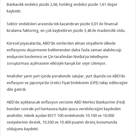
Bankacılık endeksi yüzde 2,66, holding endeksi yüzde 1,61 değer
kaybetti.
Sektör endeksleri arasında tek kazandıran yüzde 0,01 ile finansal
kiralama faktoring, en çok kaybettiren yüzde 3,46 ile madencilik oldu.
Küresel piyasalarda, ABD’de verilerden alınan sinyallerin ülkede
enflasyonu düşürmenin beklenenden daha fazla zaman alabileceği
endişesini beslemesi ve Çin tarafından Nvidia’ya tekelleşme
soruşturması açılmasının etkisiyle karışık bir seyir izleniyor.
Analistler yarın yurt içinde perakende satışlar, yurt dışında ise ABD’de
enflasyon ve Japonya’da Üretici Fiyat Endeksinin (ÜFE) takip edileceğini
dile getirdi.
ABD’de açıklanacak enflasyon verisinin ABD Merkez Bankası’nın (Fed)
bundan sonraki yol haritasına ilişkin ipucu verebileceğini kaydeden
analistler, teknik açıdan BIST 100 endeksinde 10.100 ve 10.000
seviyelerinin destek, 10.300 ve 10.400 puanın direnç konumunda
olduğunu kaydetti.