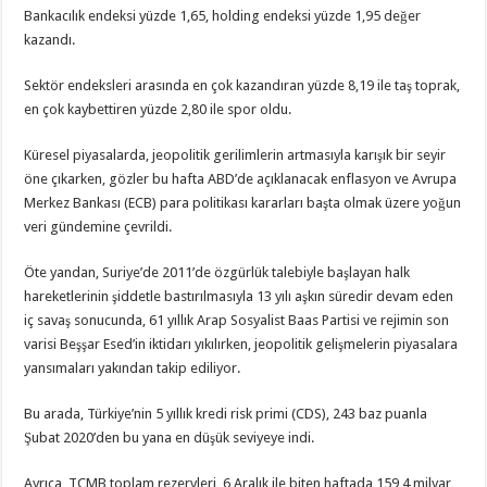
Bankacılık endeksi yüzde 1,65, holding endeksi yüzde 1,95 değer
kazandı.
Sektör endeksleri arasında en çok kazandıran yüzde 8,19 ile taş toprak,
en çok kaybettiren yüzde 2,80 ile spor oldu.
Küresel piyasalarda, jeopolitik gerilimlerin artmasıyla karışık bir seyir
öne çıkarken, gözler bu hafta ABD’de açıklanacak enflasyon ve Avrupa
Merkez Bankası (ECB) para politikası kararları başta olmak üzere yoğun
veri gündemine çevrildi.
Öte yandan, Suriye’de 2011’de özgürlük talebiyle başlayan halk
hareketlerinin şiddetle bastırılmasıyla 13 yılı aşkın süredir devam eden
iç savaş sonucunda, 61 yıllık Arap Sosyalist Baas Partisi ve rejimin son
varisi Beşşar Esed’in iktidarı yıkılırken, jeopolitik gelişmelerin piyasalara
yansımaları yakından takip ediliyor.
Bu arada, Türkiye’nin 5 yıllık kredi risk primi (CDS), 243 baz puanla
Şubat 2020’den bu yana en düşük seviyeye indi.
Ayrıca, TCMB toplam rezervleri, 6 Aralık ile biten haftada 159,4 milyar