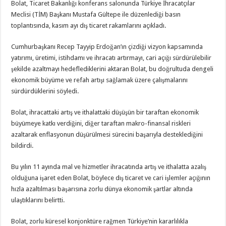
Bolat, Ticaret Bakanlığı konferans salonunda Türkiye İhracatçılar
Meclisi (TİM) Başkanı Mustafa Gültepe ile düzenlediği basın
toplantısında, kasım ayı dış ticaret rakamlarını açıkladı.
Cumhurbaşkanı Recep Tayyip Erdoğan’ın çizdiği vizyon kapsamında
yatırımı, üretimi, istihdamı ve ihracatı artırmayı, cari açığı sürdürülebilir
şekilde azaltmayı hedeflediklerini aktaran Bolat, bu doğrultuda dengeli
ekonomik büyüme ve refah artışı sağlamak üzere çalışmalarını
sürdürdüklerini söyledi.
Bolat, ihracattaki artış ve ithalattaki düşüşün bir taraftan ekonomik
büyümeye katkı verdiğini, diğer taraftan makro-finansal riskleri
azaltarak enflasyonun düşürülmesi sürecini başarıyla desteklediğini
bildirdi.
Bu yılın 11 ayında mal ve hizmetler ihracatında artış ve ithalatta azalış
olduğuna işaret eden Bolat, böylece dış ticaret ve cari işlemler açığının
hızla azaltılması başarısına zorlu dünya ekonomik şartlar altında
ulaştıklarını belirtti.
Bolat, zorlu küresel konjonktüre rağmen Türkiye’nin kararlılıkla