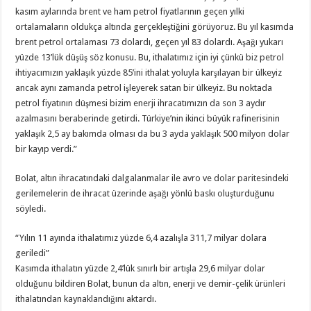
kasım aylarında brent ve ham petrol fiyatlarının geçen yılki
ortalamaların oldukça altında gerçekleştiğini görüyoruz. Bu yıl kasımda
brent petrol ortalaması 73 dolardı, geçen yıl 83 dolardı. Aşağı yukarı
yüzde 13’lük düşüş söz konusu. Bu, ithalatımız için iyi çünkü biz petrol
ihtiyacımızın yaklaşık yüzde 85’ini ithalat yoluyla karşılayan bir ülkeyiz
ancak aynı zamanda petrol işleyerek satan bir ülkeyiz. Bu noktada
petrol fiyatının düşmesi bizim enerji ihracatımızın da son 3 aydır
azalmasını beraberinde getirdi. Türkiye’nin ikinci büyük rafinerisinin
yaklaşık 2,5 ay bakımda olması da bu 3 ayda yaklaşık 500 milyon dolar
bir kayıp verdi.”
Bolat, altın ihracatındaki dalgalanmalar ile avro ve dolar paritesindeki
gerilemelerin de ihracat üzerinde aşağı yönlü baskı oluşturduğunu
söyledi.
“Yılın 11 ayında ithalatımız yüzde 6,4 azalışla 311,7 milyar dolara
geriledi”
Kasımda ithalatın yüzde 2,4’lük sınırlı bir artışla 29,6 milyar dolar
olduğunu bildiren Bolat, bunun da altın, enerji ve demir-çelik ürünleri
ithalatından kaynaklandığını aktardı.