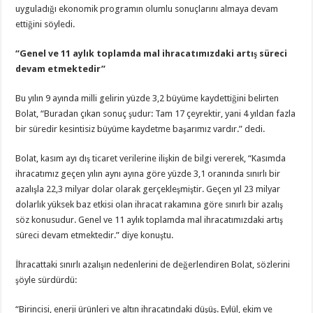
uyguladığı ekonomik programın olumlu sonuçlarını almaya devam
ettiğini söyledi.
“Genel ve 11 aylık toplamda mal ihracatımızdaki artış süreci
devam etmektedir”
Bu yılın 9 ayında milli gelirin yüzde 3,2 büyüme kaydettiğini belirten
Bolat, “Buradan çıkan sonuç şudur: Tam 17 çeyrektir, yani 4 yıldan fazla
bir süredir kesintisiz büyüme kaydetme başarımız vardır.” dedi.
Bolat, kasım ayı dış ticaret verilerine ilişkin de bilgi vererek, “Kasımda
ihracatımız geçen yılın aynı ayına göre yüzde 3,1 oranında sınırlı bir
azalışla 22,3 milyar dolar olarak gerçekleşmiştir. Geçen yıl 23 milyar
dolarlık yüksek baz etkisi olan ihracat rakamına göre sınırlı bir azalış
söz konusudur. Genel ve 11 aylık toplamda mal ihracatımızdaki artış
süreci devam etmektedir.” diye konuştu.
İhracattaki sınırlı azalışın nedenlerini de değerlendiren Bolat, sözlerini
şöyle sürdürdü:
“Birincisi, enerji ürünleri ve altın ihracatındaki düşüş. Eylül, ekim ve