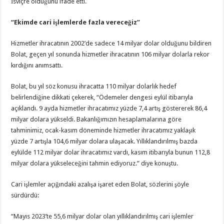
İsviçre olduğunu ifade etti.
“Ekimde cari işlemlerde fazla vereceğiz”
Hizmetler ihracatının 2002’de sadece 14 milyar dolar olduğunu bildiren
Bolat, geçen yıl sonunda hizmetler ihracatının 106 milyar dolarla rekor
kırdığını anımsattı.
Bolat, bu yıl söz konusu ihracatta 110 milyar dolarlık hedef
belirlendiğine dikkati çekerek, “Ödemeler dengesi eylül itibarıyla
açıklandı. 9 ayda hizmetler ihracatımız yüzde 7,4 artış göstererek 86,4
milyar dolara yükseldi. Bakanlığımızın hesaplamalarına göre
tahminimiz, ocak-kasım döneminde hizmetler ihracatımız yaklaşık
yüzde 7 artışla 104,6 milyar dolara ulaşacak. Yıllıklandırılmış bazda
eylülde 112 milyar dolar ihracatımız vardı, kasım itibarıyla bunun 112,8
milyar dolara yükseleceğini tahmin ediyoruz.” diye konuştu.
Cari işlemler açığındaki azalışa işaret eden Bolat, sözlerini şöyle
sürdürdü:
“Mayıs 2023’te 55,6 milyar dolar olan yıllıklandırılmış cari işlemler