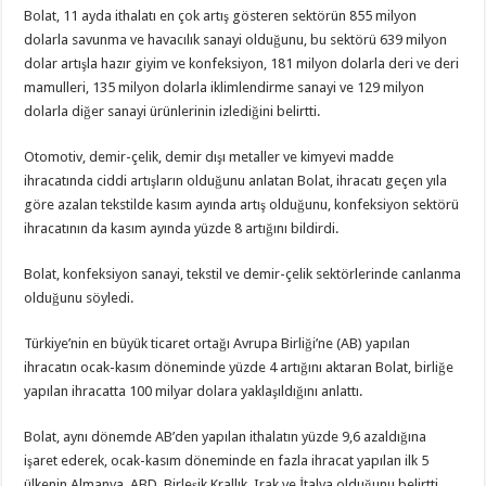
Bolat, 11 ayda ithalatı en çok artış gösteren sektörün 855 milyon
dolarla savunma ve havacılık sanayi olduğunu, bu sektörü 639 milyon
dolar artışla hazır giyim ve konfeksiyon, 181 milyon dolarla deri ve deri
mamulleri, 135 milyon dolarla iklimlendirme sanayi ve 129 milyon
dolarla diğer sanayi ürünlerinin izlediğini belirtti.
Otomotiv, demir-çelik, demir dışı metaller ve kimyevi madde
ihracatında ciddi artışların olduğunu anlatan Bolat, ihracatı geçen yıla
göre azalan tekstilde kasım ayında artış olduğunu, konfeksiyon sektörü
ihracatının da kasım ayında yüzde 8 artığını bildirdi.
Bolat, konfeksiyon sanayi, tekstil ve demir-çelik sektörlerinde canlanma
olduğunu söyledi.
Türkiye’nin en büyük ticaret ortağı Avrupa Birliği’ne (AB) yapılan
ihracatın ocak-kasım döneminde yüzde 4 artığını aktaran Bolat, birliğe
yapılan ihracatta 100 milyar dolara yaklaşıldığını anlattı.
Bolat, aynı dönemde AB’den yapılan ithalatın yüzde 9,6 azaldığına
işaret ederek, ocak-kasım döneminde en fazla ihracat yapılan ilk 5
ülkenin Almanya, ABD, Birleşik Krallık, Irak ve İtalya olduğunu belirtti.