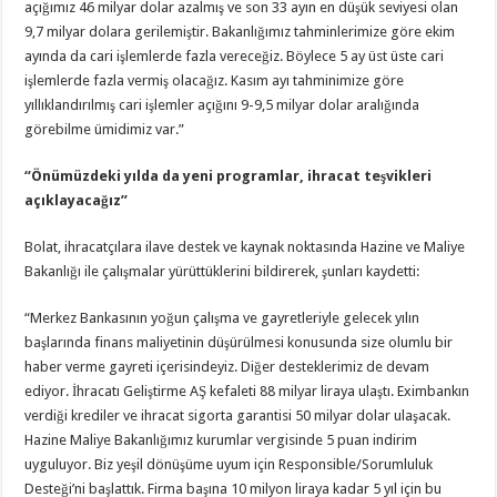
açığımız 46 milyar dolar azalmış ve son 33 ayın en düşük seviyesi olan
9,7 milyar dolara gerilemiştir. Bakanlığımız tahminlerimize göre ekim
ayında da cari işlemlerde fazla vereceğiz. Böylece 5 ay üst üste cari
işlemlerde fazla vermiş olacağız. Kasım ayı tahminimize göre
yıllıklandırılmış cari işlemler açığını 9-9,5 milyar dolar aralığında
görebilme ümidimiz var.”
“Önümüzdeki yılda da yeni programlar, ihracat teşvikleri
açıklayacağız”
Bolat, ihracatçılara ilave destek ve kaynak noktasında Hazine ve Maliye
Bakanlığı ile çalışmalar yürüttüklerini bildirerek, şunları kaydetti:
“Merkez Bankasının yoğun çalışma ve gayretleriyle gelecek yılın
başlarında finans maliyetinin düşürülmesi konusunda size olumlu bir
haber verme gayreti içerisindeyiz. Diğer desteklerimiz de devam
ediyor. İhracatı Geliştirme AŞ kefaleti 88 milyar liraya ulaştı. Eximbankın
verdiği krediler ve ihracat sigorta garantisi 50 milyar dolar ulaşacak.
Hazine Maliye Bakanlığımız kurumlar vergisinde 5 puan indirim
uyguluyor. Biz yeşil dönüşüme uyum için Responsible/Sorumluluk
Desteği’ni başlattık. Firma başına 10 milyon liraya kadar 5 yıl için bu