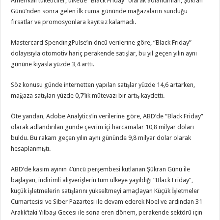
Amerikalı tüketiciler, ülkede “Black Friday” olarak adlandırılan, Şükran
Günü’nden sonra gelen ilk cuma gününde mağazaların sunduğu
fırsatlar ve promosyonlara kayıtsız kalamadı.
Mastercard SpendingPulse’ın öncü verilerine göre, “Black Friday”
dolayısıyla otomotiv hariç perakende satışlar, bu yıl geçen yılın aynı
gününe kıyasla yüzde 3,4 arttı.
Söz konusu günde internetten yapılan satışlar yüzde 14,6 artarken,
mağaza satışları yüzde 0,7’lik mütevazı bir artış kaydetti.
Öte yandan, Adobe Analytics’in verilerine göre, ABD’de “Black Friday”
olarak adlandırılan günde çevrim içi harcamalar 10,8 milyar doları
buldu. Bu rakam geçen yılın aynı gününde 9,8 milyar dolar olarak
hesaplanmıştı.
ABD’de kasım ayının 4’üncü perşembesi kutlanan Şükran Günü ile
başlayan, indirimli alışverişlerin tüm ülkeye yayıldığı “Black Friday”,
küçük işletmelerin satışlarını yükseltmeyi amaçlayan Küçük İşletmeler
Cumartesisi ve Siber Pazartesi ile devam ederek Noel ve ardından 31
Aralık’taki Yılbaşı Gecesi ile sona eren dönem, perakende sektörü için