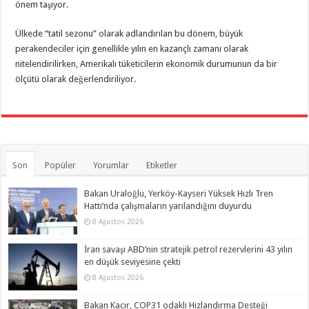
önem taşıyor.
Ülkede “tatil sezonu” olarak adlandırılan bu dönem, büyük
perakendeciler için genellikle yılın en kazançlı zamanı olarak
nitelendirilirken, Amerikalı tüketicilerin ekonomik durumunun da bir
ölçütü olarak değerlendiriliyor.
Son
Popüler
Yorumlar
Etiketler
Bakan Uraloğlu, Yerköy-Kayseri Yüksek Hızlı Tren
Hattı’nda çalışmaların yarılandığını duyurdu
8 Ağustos 2026
İran savaşı ABD’nin stratejik petrol rezervlerini 43 yılın
en düşük seviyesine çekti
8 Ağustos 2026
Bakan Kacır, COP31 odaklı Hızlandırma Desteği