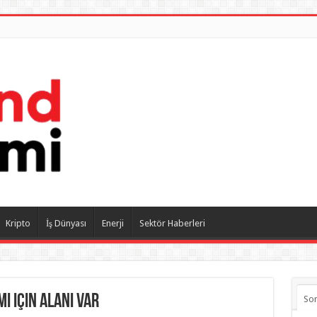
Kripto
İş Dünyası
Enerji
Sektör Haberleri
i için alanı var
So