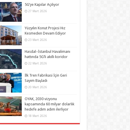
5G’ye Kapılar Açılıyor
27 Mart 2026
Yüzyılın Konut Projesi Hız
Kesmeden Devam Ediyor
23 Mart 2026
Hasdal–İstanbul Havalimanı
hattında 5G’li akıllı koridor
22 Mart 2026
İlk Tren Fabrikasi İçin Geri
Sayım Başladı
20 Mart 2026
OYAK, 2030 vizyonu
kapsamında 60 milyar dolarlık
hedefe adım adım ilerliyor
18 Mart 2026