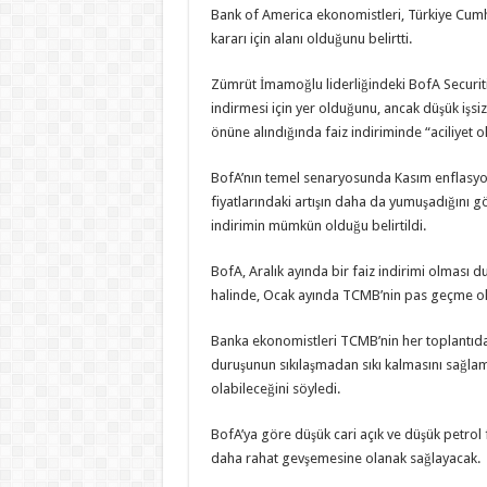
Bank of America ekonomistleri, Türkiye Cumh
kararı için alanı olduğunu belirtti.
Zümrüt İmamoğlu liderliğindeki BofA Securities
indirmesi için yer olduğunu, ancak düşük işsiz
önüne alındığında faiz indiriminde “aciliyet o
BofA’nın temel senaryosunda Kasım enflasyon
fiyatlarındaki artışın daha da yumuşadığını 
indirimin mümkün olduğu belirtildi.
BofA, Aralık ayında bir faiz indirimi olması 
halinde, Ocak ayında TCMB’nin pas geçme ola
Banka ekonomistleri TCMB’nin her toplantıda 
duruşunun sıkılaşmadan sıkı kalmasını sağlamak 
olabileceğini söyledi.
BofA’ya göre düşük cari açık ve düşük petrol
daha rahat gevşemesine olanak sağlayacak.