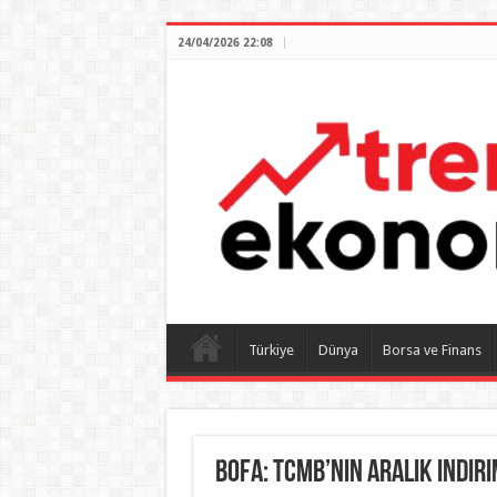
24/04/2026 22:08
Türkiye
Dünya
Borsa ve Finans
BofA: TCMB’nin Aralık indirim