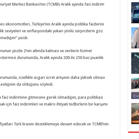
uriyet Merkez Bankası’nın (TCMB) Aralık ayında faiz indirim
 ekonomistleri, Türkiye’nin Aralık ayında politika faizlerini
lik seviyeleri ve enflasyondaki yukarı yönlü sürprizlerin göz
lmadığını” yazdı.
unun yüzde 2’nin altında kalması ve verilerin hizmet
göstermesi durumunda, Aralık ayında 200 ile 250 baz puanlık
durumunda, özellikle asgari ücret artışının daha yüksek olması
sılığının da olduğunu söyledi.
faiz indirimine gitmesine gerek olmadığını, para politikası
için faiz indirimleri ve makro ihtiyati tedbirlerin bir karışımı
 fiyatları Türk lirasını desteklemeye devam edecek ve TCMB’nin