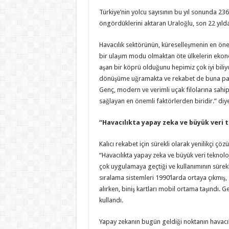
Türkiye’nin yolcu sayısının bu yıl sonunda 23
öngördüklerini aktaran Uraloğlu, son 22 yılda 
Havacılık sektörünün, küreselleşmenin en öne
bir ulaşım modu olmaktan öte ülkelerin ekonom
aşan bir köprü olduğunu hepimiz çok iyi biliyor
dönüşüme uğramakta ve rekabet de buna para
Genç, modern ve verimli uçak filolarına sahi
sağlayan en önemli faktörlerden biridir.” diy
“Havacılıkta yapay zeka ve büyük veri 
Kalıcı rekabet için sürekli olarak yenilikçi ç
“Havacılıkta yapay zeka ve büyük veri teknoloj
çok uygulamaya geçtiği ve kullanımının sürekli
sıralama sistemleri 1990’larda ortaya çıkmış, 20
alırken, biniş kartları mobil ortama taşındı. 
kullandı.
Yapay zekanın bugün geldiği noktanın havacılı