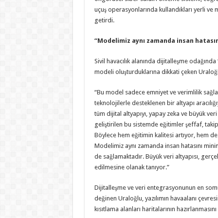
uçuş operasyonlarında kullandıkları yerli ve mi
getirdi.
“Modelimiz aynı zamanda insan hatasın
Sivil havacılık alanında dijitalleşme odağınd
modeli oluşturduklarına dikkati çeken Uraloğlu
“Bu model sadece emniyet ve verimlilik sağla
teknolojilerle desteklenen bir altyapı aracılığ
tüm dijital altyapıyı, yapay zeka ve büyük ver
geliştirilen bu sistemde eğitimler şeffaf, ta
Böylece hem eğitimin kalitesi artıyor, hem de
Modelimiz aynı zamanda insan hatasını minimi
de sağlamaktadır. Büyük veri altyapısı, gerçek
edilmesine olanak tanıyor.”
Dijitalleşme ve veri entegrasyonunun en som
değinen Uraloğlu, yazılımın havaalanı çevresi
kısıtlama alanları haritalarının hazırlanmasın