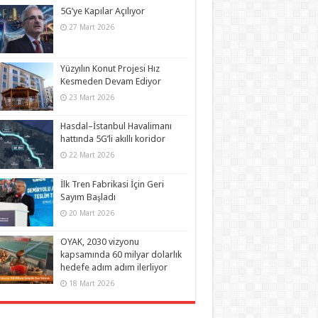
5G’ye Kapılar Açılıyor
27 Mart 2026
Yüzyılın Konut Projesi Hız
Kesmeden Devam Ediyor
23 Mart 2026
Hasdal–İstanbul Havalimanı
hattında 5G’li akıllı koridor
22 Mart 2026
İlk Tren Fabrikasi İçin Geri
Sayım Başladı
20 Mart 2026
OYAK, 2030 vizyonu
kapsamında 60 milyar dolarlık
hedefe adım adım ilerliyor
18 Mart 2026