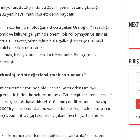
6 milyonun, 2025 yılında da 250 milyonun üstüne çıkacağını
32 yeni havalimanı inşa ettiklerini kaydetti.
NEXT 
mli aktörlerinden olduğuna dikkati çeken Uraloğlu, “Havacılığın,
ik ve kültürel gelişiminde önemli bir rol oynayan ve sınırları
uz. Bu sektör, teknolojinin hızla geliştiği bir çağda, sürekli
lel olarak artmaktadır.
p olmak, havayollarının rekabette bir adım öne geçmesini
Giriş
e konuştu.
teknolojilerini değerlendirmek zorundayız”
özümler üretmek zorunda olduklarına işaret eden Uraloğlu,
ilerini değerlendirmek zorundayız. Zaten dijital teknolojilerin en
 arttığı sektör havacılık sektörü olmuştur. İlk otomatik bagaj
00’li yılların başından bu yana, e‑biletler kağıt biletlerin yerini
Gerçek zamanlı bagaj takipleri uygulanmaya başladı.” ifadesini
Pa
k sektörünü derinden etkilediğini anlatan Uraloğlu, sözlerini