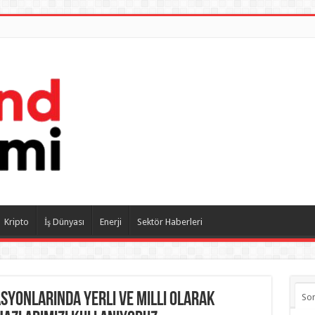
Kripto
İş Dünyası
Enerji
Sektör Haberleri
syonlarında yerli ve milli olarak
So