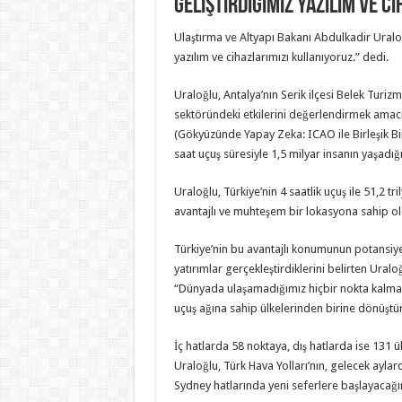
geliştirdiğimiz yazılım ve c
Ulaştırma ve Altyapı Bakanı Abdulkadir Uraloğ
yazılım ve cihazlarımızı kullanıyoruz.” dedi.
Uraloğlu, Antalya’nın Serik ilçesi Belek Turiz
sektöründeki etkilerini değerlendirmek amac
(Gökyüzünde Yapay Zeka: ICAO ile Birleşik Bir 
saat uçuş süresiyle 1,5 milyar insanın yaşadığ
Uraloğlu, Türkiye’nin 4 saatlik uçuş ile 51,2 t
avantajlı ve muhteşem bir lokasyona sahip old
Türkiye’nin bu avantajlı konumunun potansiyel
yatırımlar gerçekleştirdiklerini belirten Ura
“Dünyada ulaşamadığımız hiçbir nokta kalmay
uçuş ağına sahip ülkelerinden birine dönüştürd
İç hatlarda 58 noktaya, dış hatlarda ise 131 ül
Uraloğlu, Türk Hava Yolları’nın, gelecek ayl
Sydney hatlarında yeni seferlere başlayacağın