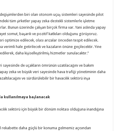
 değişimlerden biri olan otonom uçuş sistemleri sayesinde pilot
ndeki tüm şirketler yapay zeka destekli sistemlerle işletme
orlar. Bunun üzerinde çalışan birçok firma var. Yani aslında yapay
et somut, başarılı ve pozitif katkıları olduğunu görüyoruz.
i optimize edilecek, olası arızalar önceden tespit edilecek.
ha verimli hale getirilecek ve kazaların önüne geçilecektir. Yine
 edilerek, daha kişiselleştirilmiş hizmetler sunulacaktır.”
ri sayesinde de uçakların ömrünün uzatılacağını ve bakım
, yapay zeka ve büyük veri sayesinde hava trafiği yönetiminin daha
zaltılacağını ve sürdürülebilir bir havacılık sektörü inşa
da kullanılmaya başlanacak
acılık sektörü için büyük bir dönüm noktası olduğuna inandığına
el rekabette daha güçlü bir konuma gelmemiz açısından