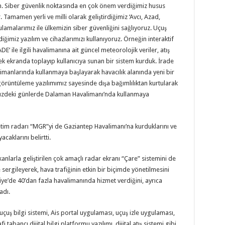
m. Siber güvenlik noktasında en çok önem verdiğimiz husus
ir. Tamamen yerli ve milli olarak geliştirdiğimiz ‘Avcı, Azad,
lamalarımız ile ülkemizin siber güvenliğini sağlıyoruz. Uçuş
diğimiz yazılım ve cihazlarımızı kullanıyoruz. Örneğin interaktif
E’ ile ilgili havalimanına ait güncel meteorolojik veriler, atış
tek ekranda toplayıp kullanıcıya sunan bir sistem kurduk. İrade
limanlarında kullanmaya başlayarak havacılık alanında yeni bir
ik görüntüleme yazılımımız sayesinde dışa bağımlılıktan kurtularak
ümüzdeki günlerde Dalaman Havalimanı’nda kullanmaya
gözetim radarı “MGR”yi de Gaziantep Havalimanı’na kurduklarını ve
caklarını belirtti.
kanlarla geliştirilen çok amaçlı radar ekranı “Çare” sistemini de
 sergileyerek, hava trafiğinin etkin bir biçimde yönetilmesini
kiye’de 40’dan fazla havalimanında hizmet verdiğini, ayrıca
adı.
 uçuş bilgi sistemi, Ais portal uygulaması, uçuş izle uygulaması,
tabancı dijital bilgi platformu yazılımı, dijital atış sistemi gibi