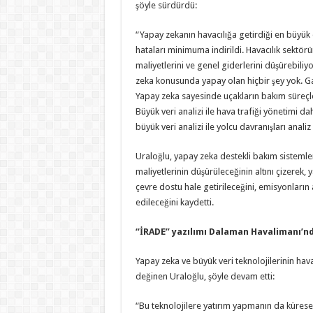
şöyle sürdürdü:
“Yapay zekanın havacılığa getirdiği en büyük
hataları minimuma indirildi. Havacılık sektörü
maliyetlerini ve genel giderlerini düşürebiliy
zeka konusunda yapay olan hiçbir şey yok. Gay
Yapay zeka sayesinde uçakların bakım süreçler
Büyük veri analizi ile hava trafiği yönetimi da
büyük veri analizi ile yolcu davranışları analiz
Uraloğlu, yapay zeka destekli bakım sistemle
maliyetlerinin düşürüleceğinin altını çizerek
çevre dostu hale getirileceğini, emisyonların a
edileceğini kaydetti.
“İRADE” yazılımı Dalaman Havalimanı’n
Yapay zeka ve büyük veri teknolojilerinin hav
değinen Uraloğlu, şöyle devam etti:
“Bu teknolojilere yatırım yapmanın da küres