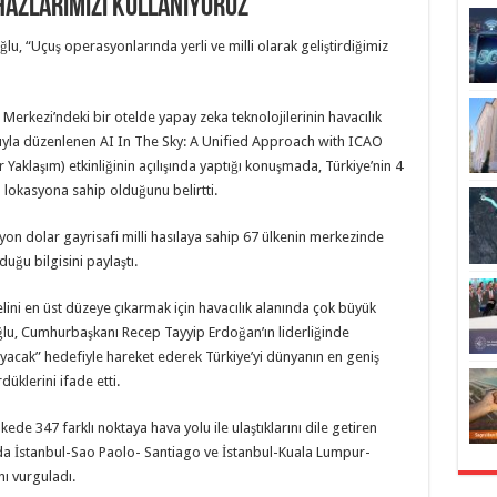
ihazlarımızı kullanıyoruz
lu, “Uçuş operasyonlarında yerli ve milli olarak geliştirdiğimiz
m Merkezi’ndeki bir otelde yapay zeka teknolojilerinin havacılık
ıyla düzenlenen AI In The Sky: A Unified Approach with ICAO
Yaklaşım) etkinliğinin açılışında yaptığı konuşmada, Türkiye’nin 4
ı lokasyona sahip olduğunu belirtti.
rilyon dolar gayrisafi milli hasılaya sahip 67 ülkenin merkezinde
uğu bilgisini paylaştı.
ini en üst düzeye çıkarmak için havacılık alanında çok büyük
loğlu, Cumhurbaşkanı Recep Tayyip Erdoğan’ın liderliğinde
acak” hedefiyle hareket ederek Türkiye’yi dünyanın en geniş
üklerini ifade etti.
kede 347 farklı noktaya hava yolu ile ulaştıklarını dile getiren
arda İstanbul-Sao Paolo- Santiago ve İstanbul-Kuala Lumpur-
ı vurguladı.