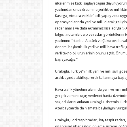
ülkelerimize katkı sağlayacağını düşünüyoru
yazılımdan cihaz üretimine yerlilik ve millilikt
Kasırga, Atmaca ve Kule’ adlı yapay zeka uygu
operasyonlarında yerli ve milli olarak geliştir
radar analiz ve data ekranımız kısa adıyla ‘İRAD
bilgisi, notamlar, aip ve radar görüntülerini 
yazılımını, İstanbul Atatürk ve Çukurova hava
dönemi başlattık. İlk yerli ve milli hava traf
yerli teknoloji ürünlerinin önünü açtık. Ön
başlayacağız.”
Uraloğlu, Türkiye’nin ilk yerli ve milli sivil 
aralık ayında aktifleştirerek kullanmaya başlaya
Hava trafik yönetimi alanında yerli ve milli im
gerçek zamanlı uçuş verilerini harita üzerinde
sağladıklarını anlatan Uraloğlu, sistemin Tür
Azerbaycan’da da hizmete başladığını vurgul
Uraloğlu, Fod tespit radarı, kuş tespit radarı,
öngörüsel siber saldırı önleme sistemi, coğrafi 