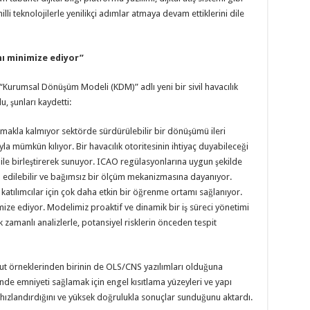
lli teknolojilerle yenilikçi adımlar atmaya devam ettiklerini dile
ı minimize ediyor”
a “Kurumsal Dönüşüm Modeli (KDM)” adlı yeni bir sivil havacılık
, şunları kaydetti:
makla kalmıyor sektörde sürdürülebilir bir dönüşümü ileri
ıyla mümkün kılıyor. Bir havacılık otoritesinin ihtiyaç duyabileceği
i ile birleştirerek sunuyor. ICAO regülasyonlarına uygun şekilde
kip edilebilir ve bağımsız bir ölçüm mekanizmasına dayanıyor.
 katılımcılar için çok daha etkin bir öğrenme ortamı sağlanıyor.
ze ediyor. Modelimiz proaktif ve dinamik bir iş süreci yönetimi
 zamanlı analizlerle, potansiyel risklerin önceden tespit
ut örneklerinden birinin de OLS/CNS yazılımları olduğuna
nde emniyeti sağlamak için engel kısıtlama yüzeyleri ve yapı
ı hızlandırdığını ve yüksek doğrulukla sonuçlar sunduğunu aktardı.