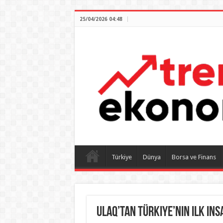
25/04/2026 04:48
Türkiye
Dünya
Borsa ve Finans
ULAQ’tan Türkiye’nin ilk ins