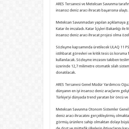
ARES Tersanesi ve Meteksan Savunma tarafından
insansız deniz aracı ihracatı başarısına ulaştı.
Meteksan Savunmadan yapılan açıklamaya göre
Katar ile imzaladı. Katar İçişleri Bakanlığı ile
insansız deniz aracı ihracat projesi olma özell
Sözleşme kapsamında üretilecek ULAQ 11 PSV
istihbarat görevleri ve kritik tesis üs koruma
kullanılacak. Sözleşme imzasını takiben tesli
üzerinde 12,7 milimetre otomatik silah sistemi 
donatılacak.
ARES Tersanesi Genel Müdür Yardımcısı Oğuzha
dünyanın en iyi insansız deniz araçlarını geli
Türkiye’yi dünyada trend yaratan bir öncü ve 
Meteksan Savunma Otonom Sistemler Genel Mü
deniz aracı ihracatını gerçekleştirmiş olmakt
görmüş ürünlere sahip olmaktan dolayı büyü
de dost ve müttefik ülkelerin ihtiyaçlarını kar