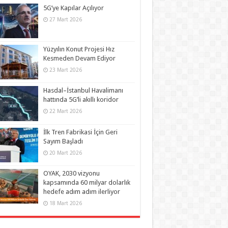
5G’ye Kapılar Açılıyor
27 Mart 2026
Yüzyılın Konut Projesi Hız
Kesmeden Devam Ediyor
23 Mart 2026
Hasdal–İstanbul Havalimanı
hattında 5G’li akıllı koridor
22 Mart 2026
İlk Tren Fabrikasi İçin Geri
Sayım Başladı
20 Mart 2026
OYAK, 2030 vizyonu
kapsamında 60 milyar dolarlık
hedefe adım adım ilerliyor
18 Mart 2026