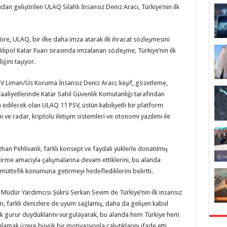
 geliştirilen ULAQ Silahlı İnsansız Deniz Aracı, Türkiye’nin ilk
, ULAQ, bir ilke daha imza atarak ilk ihracat sözleşmesini
 Milipol Katar Fuarı sırasında imzalanan sözleşme, Türkiye’nin ilk
iğini taşıyor.
 Liman/Üs Koruma İnsansız Deniz Aracı; keşif, gözetleme,
 faaliyetlerinde Katar Sahil Güvenlik Komutanlığı tarafından
m edilecek olan ULAQ 11 PSV, üstün kabiliyetli bir platform
ve radar, kriptolu iletişim sistemleri ve otonomi yazılımı ile
n Pehlivanlı, farklı konsept ve faydalı yüklerle donatılmış
ştirme amacıyla çalışmalarına devam ettiklerini, bu alanda
müttefik konumuna getirmeyi hedeflediklerini belirtti.
dür Yardımcısı Şükrü Serkan Sevim de Türkiye’nin ilk insansız
an, farklı denizlere de uyum sağlamış, daha da gelişen kabul
k gurur duyduklarını vurgulayarak, bu alanda hem Türkiye hem
şılamak üzere büyük bir motivasyonla çalıştıklarını ifade etti.