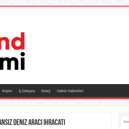
Kripto
İş Dünyası
Enerji
Sektör Haberleri
ansız deniz aracı ihracatı
So