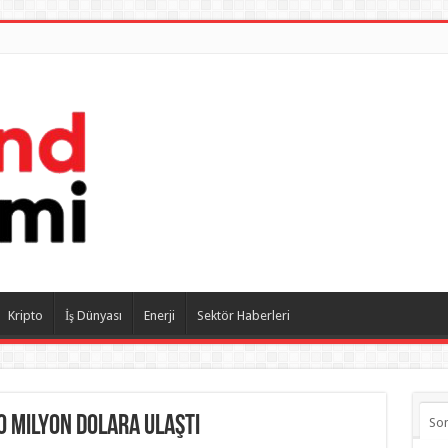
Kripto
İş Dünyası
Enerji
Sektör Haberleri
0 milyon dolara ulaştı
So