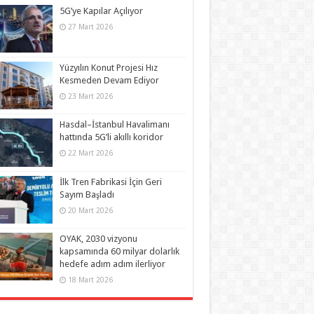
5G’ye Kapılar Açılıyor
27 Mart 2026
Yüzyılın Konut Projesi Hız
Kesmeden Devam Ediyor
23 Mart 2026
Hasdal–İstanbul Havalimanı
hattında 5G’li akıllı koridor
22 Mart 2026
İlk Tren Fabrikasi İçin Geri
Sayım Başladı
20 Mart 2026
OYAK, 2030 vizyonu
kapsamında 60 milyar dolarlık
hedefe adım adım ilerliyor
18 Mart 2026