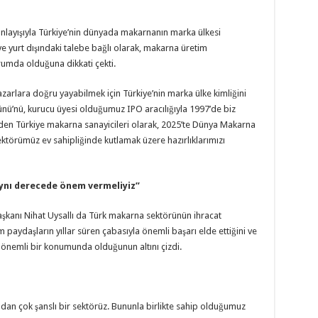
anlayışıyla Türkiye’nin dünyada makarnanın marka ülkesi
ve yurt dışındaki talebe bağlı olarak, makarna üretim
urumda olduğuna dikkati çekti.
zarlara doğru yayabilmek için Türkiye’nin marka ülke kimliğini
nü’nü, kurucu üyesi olduğumuz IPO aracılığıyla 1997’de biz
den Türkiye makarna sanayicileri olarak, 2025’te Dünya Makarna
ktörümüz ev sahipliğinde kutlamak üzere hazırlıklarımızı
ynı derecede önem vermeliyiz”
Başkanı Nihat Uysallı da Türk makarna sektörünün ihracat
paydaşların yıllar süren çabasıyla önemli başarı elde ettiğini ve
önemli bir konumunda olduğunun altını çizdi.
an çok şanslı bir sektörüz. Bununla birlikte sahip olduğumuz