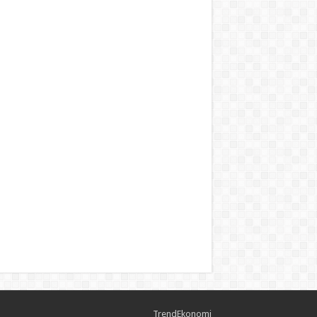
TrendEkonomi