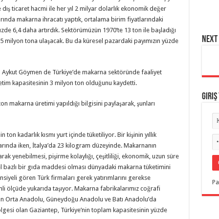
ış ticaret hacmi ile her yıl 2 milyar dolarlık ekonomik değer
arında makarna ihracatı yaptık, ortalama birim fiyatlarındaki
de 6,4 daha artırdık. Sektörümüzün 1970’te 13 ton ile başladığı
NEXT 
,5 milyon tona ulaşacak. Bu da küresel pazardaki payımızın yüzde
ı Aykut Göymen de Türkiye’de makarna sektöründe faaliyet
tim kapasitesinin 3 milyon ton olduğunu kaydetti.
Giriş
n makarna üretimi yapıldığı bilgisini paylaşarak, şunları
on kadarlık kısmı yurt içinde tüketiliyor. Bir kişinin yıllık
arında iken, İtalya’da 23 kilogram düzeyinde. Makarnanın
ak yenebilmesi, pişirme kolaylığı, çeşitliliği, ekonomik, uzun süre
sel bazlı bir gıda maddesi olması dünyadaki makarna tüketimini
ansiyeli gören Türk firmaları gerek yatırımlarını gerekse
Pa
emli ölçüde yukarıda taşıyor. Makarna fabrikalarımız coğrafi
lan Orta Anadolu, Güneydoğu Anadolu ve Batı Anadolu’da
ölgesi olan Gaziantep, Türkiye’nin toplam kapasitesinin yüzde