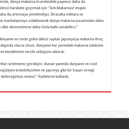
rimizle, dünya makarna ticaretindeki payımızı daha da
limizi harekete geçirmek için ‘Türk Makarnası’ imajını
daha da artırmaya yönelmeliyiz. İhracatta miktara ve
ve markalaşmaya odaklanarak dünya makarna pazarından daha
e ülke ekonomimize daha fazla katkı sunabiliriz.”
dünyanın en önde gelen ülkesi sayılan Japonya’ya makarna ihraç
e aralığında olursa olsun, dünyanın her yerindeki makarna talebinin
nın kendilerinin tercihi olduğunu aktardı.
artları üretmemiz gerekiyor. Bunun yanında dünyanın en özel
ğdayını üretebiliyorken ve Japonya gibi bir başarı örneği
rabileceğimize eminiz.” ifadelerini kullandı.