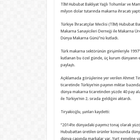
TİM Hububat Bakliyat Yağlı Tohumlar ve Mamul
milyon dolar tutarında makarna ihracatı yaptı
Türkiye İhracatçılar Meclisi (TİM) Hububat Ba
Makarna Sanayicileri Derneği ile Makarna Üreti
Dünya Makarna Günü”nü kutladı.
Türk makarna sektörünün girişimleriyle 1997
kutlanan bu özel günde, üç kurum dünyanın en
paylaştı.
Açıklamada görüşlerine yer verilen Ahmet Ti
ticaretinde Türkiye’nin payının miktar bazında
dünya makarna ticaretinden yüzde 40 pay alan
ile Türkiye’nin 2. sırada geldiğini aktardı.
Tiryakioğlu, şunları kaydetti:
“2014’te dünyadaki payımız tonaj olarak yüzd
Hububattan üretilen ürünler konusunda dünya
dünya çapında markalar var. Yurt geneline yayıl