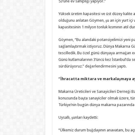
53’üne ev sahipliği yapıyor.”
Yüksek üretim kapasitesi ve üst düzey kalite 
olduğunu anlatan Göymen, şu an için yurt içi 
kapasitesinin 1 milyon tonluk kısmının atıl d
Göymen, “Bu alandaki potansiyelimizi yeni pa
sağlamlaştırmak istiyoruz. Dünya Makarna Gü
tescilledik. Bu özel günü dünyaya armağan e
Günü kutlamalarının 3’üncü kez İstanbul’da se
sürdürüyoruz.” değerlendirmesini yaptı.
“İhracatta miktara ve markalaşmaya a
Makarna Üreticileri ve Sanayicileri Derneği 
konusunda başta sanayiciler olmak üzere, tüm 
Türkiye’nin bugün dünya makarna pazarında 
Uysallı, şunları kaydetti:
“Ülkemiz durum buğdayının anavatanı, bu açıd