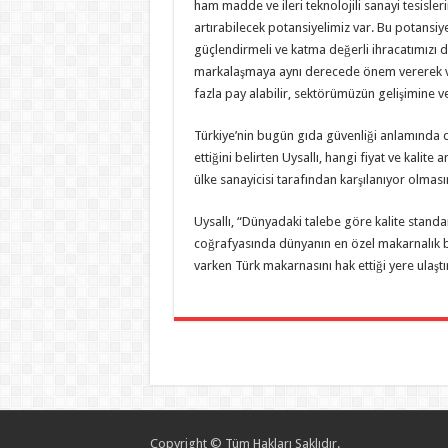
ham madde ve ileri teknolojili sanayi tesisle
artırabilecek potansiyelimiz var. Bu potansiye
güçlendirmeli ve katma değerli ihracatımızı 
markalaşmaya aynı derecede önem vererek 
fazla pay alabilir, sektörümüzün gelişimine v
Türkiye’nin bugün gıda güvenliği anlamında 
ettiğini belirten Uysallı, hangi fiyat ve kalit
ülke sanayicisi tarafından karşılanıyor olması
Uysallı, “Dünyadaki talebe göre kalite stand
coğrafyasında dünyanın en özel makarnalık bu
varken Türk makarnasını hak ettiği yere ulaştı
Copyright © Tüm Hakları Saklıdır.