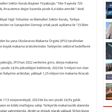
leri Sektör Kurulu Başkanı Tiryakioğlu “Yılın 9 ayında 720
k, ihracatımızı değer bazında yüzde 6,4 daha artırdık.” dedi.
kliyat Yağlı Tohumlar ve Mamulleri Sektör Kurulu, Türkiye
cileri ve Sanayicileri Derneği ortak yazılı açıklama ile “25 Ekim
’den bu yana Uluslararası Makarna Örgütü (IPO) tarafından
 büyük makarna üreticilerinden Türkiye’nin sektörel hedeflerini
ryakioğlu, IPO’nun 2022 verilerine göre, dünya makarna
 yüzde 24,9’a yükseldiğini belirterek, 2022’de 5 milyon ton olan
 İtalya’nın ardından, yaklaşık 1,25 milyon ton makarna ihracatı
e 17,9 seviyesindeydi, 2022’de bu veri yüzde 24,9’a geldi.
nın en köklü mutfağına sahip Türkiye’de makarnacılık alanında
an yatırımlarıyla, direkt ve dolaylı olarak yaklaşık 50 bin kişiye