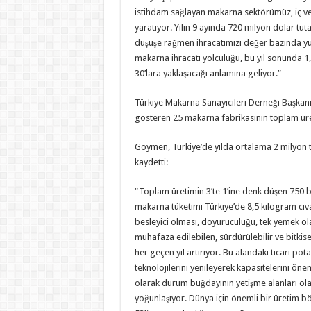
istihdam sağlayan makarna sektörümüz, iç ve d
yaratıyor. Yılın 9 ayında 720 milyon dolar tut
düşüşe rağmen ihracatımızı değer bazında yüz
makarna ihracatı yolculuğu, bu yıl sonunda 1
30’lara yaklaşacağı anlamına geliyor.”
Türkiye Makarna Sanayicileri Derneği Başkan
gösteren 25 makarna fabrikasının toplam üre
Göymen, Türkiye’de yılda ortalama 2 milyon to
kaydetti:
“Toplam üretimin 3’te 1’ine denk düşen 750 bin t
makarna tüketimi Türkiye’de 8,5 kilogram civ
besleyici olması, doyuruculuğu, tek yemek olar
muhafaza edilebilen, sürdürülebilir ve bitki
her geçen yıl artırıyor. Bu alandaki ticari pot
teknolojilerini yenileyerek kapasitelerini ön
olarak durum buğdayının yetişme alanları o
yoğunlaşıyor. Dünya için önemli bir üretim b