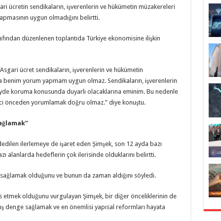
i ücretin sendikaların, işverenlerin ve hükümetin müzakereleri
pmasının uygun olmadığını belirtti.
arafından düzenlenen toplantıda Türkiye ekonomisine ilişkin
 “Asgari ücret sendikaların, işverenlerin ve hükümetin
da benim yorum yapmam uygun olmaz. Sendikaların, işverenlerin
eyde koruma konusunda duyarlı olacaklarına eminim. Bu nedenle
ci önceden yorumlamak doğru olmaz.” diye konuştu.
sağlamak”
dilen ilerlemeye de işaret eden Şimşek, son 12 ayda bazı
zı alanlarda hedeflerin çok ilerisinde olduklarını belirtti.
ını sağlamak olduğunu ve bunun da zaman aldığını söyledi.
esis etmek olduğunu vurgulayan Şimşek, bir diğer önceliklerinin de
 dış denge sağlamak ve en önemlisi yapısal reformları hayata