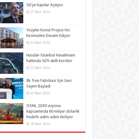
5G’ye Kapılar Açılıyor
27 Mart 2026
Yüzyılın Konut Projesi Hız
Kesmeden Devam Ediyor
23 Mart 2026
Hasdal–İstanbul Havalimanı
hattında 5G’li akıllı koridor
22 Mart 2026
İlk Tren Fabrikasi İçin Geri
Sayım Başladı
20 Mart 2026
OYAK, 2030 vizyonu
kapsamında 60 milyar dolarlık
hedefe adım adım ilerliyor
18 Mart 2026