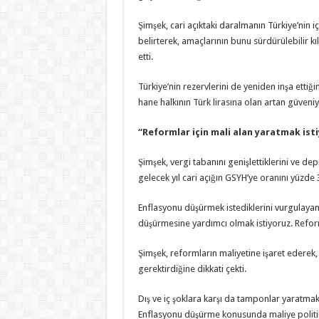
Şimşek, cari açıktaki daralmanın Türkiye’nin
belirterek, amaçlarının bunu sürdürülebilir 
etti.
Türkiye’nin rezervlerini de yeniden inşa ettiği
hane halkının Türk lirasına olan artan güveniyl
“Reformlar için mali alan yaratmak ist
Şimşek, vergi tabanını genişlettiklerini ve de
gelecek yıl cari açığın GSYH’ye oranını yüzde 3
Enflasyonu düşürmek istediklerini vurgulaya
düşürmesine yardımcı olmak istiyoruz. Reforml
Şimşek, reformların maliyetine işaret ederek,
gerektirdiğine dikkati çekti.
Dış ve iç şoklara karşı da tamponlar yaratmak
Enflasyonu düşürme konusunda maliye politika