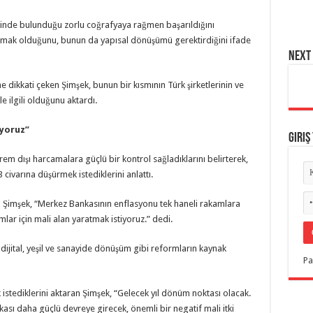
 içinde bulunduğu zorlu coğrafyaya rağmen başarıldığını
kılmak olduğunu, bunun da yapısal dönüşümü gerektirdiğini ifade
NEXT 
ne dikkati çeken Şimşek, bunun bir kısmının Türk şirketlerinin ve
e ilgili olduğunu aktardı.
iyoruz”
Giriş
prem dışı harcamalara güçlü bir kontrol sağladıklarını belirterek,
 civarına düşürmek istediklerini anlattı.
n Şimşek, “Merkez Bankasının enflasyonu tek haneli rakamlara
ar için mali alan yaratmak istiyoruz.” dedi.
 dijital, yeşil ve sanayide dönüşüm gibi reformların kaynak
Pa
 istediklerini aktaran Şimşek, “Gelecek yıl dönüm noktası olacak.
sı daha güçlü devreye girecek, önemli bir negatif mali itki