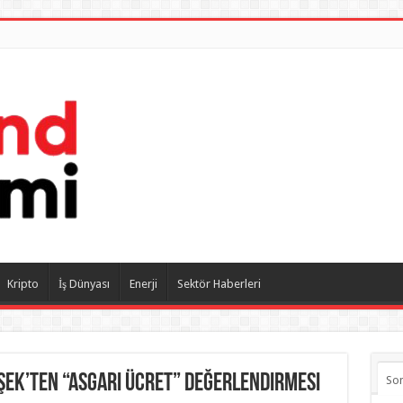
Kripto
İş Dünyası
Enerji
Sektör Haberleri
şek’ten “asgari ücret” değerlendirmesi
So