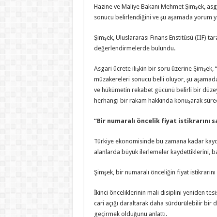
Hazine ve Maliye Bakanı Mehmet Şimşek, asgar
sonucu belirlendiğini ve şu aşamada yorum ya
Şimşek, Uluslararası Finans Enstitüsü (IIF) t
değerlendirmelerde bulundu.
Asgari ücrete ilişkin bir soru üzerine Şimşek,
müzakereleri sonucu belli oluyor, şu aşama
ve hükümetin rekabet gücünü belirli bir düz
herhangi bir rakam hakkında konuşarak süre
“Bir numaralı öncelik fiyat istikrarını 
Türkiye ekonomisinde bu zamana kadar kayde
alanlarda büyük ilerlemeler kaydettiklerini, ba
Şimşek, bir numaralı önceliğin fiyat istikrar
İkinci önceliklerinin mali disiplini yeniden t
cari açığı daraltarak daha sürdürülebilir bir
geçirmek olduğunu anlattı.