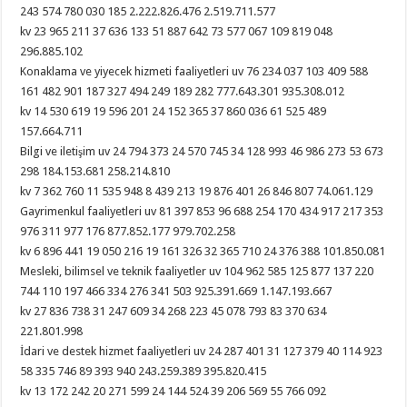
243 574 780 030 185 2.222.826.476 2.519.711.577
kv 23 965 211 37 636 133 51 887 642 73 577 067 109 819 048
296.885.102
Konaklama ve yiyecek hizmeti faaliyetleri uv 76 234 037 103 409 588
161 482 901 187 327 494 249 189 282 777.643.301 935.308.012
kv 14 530 619 19 596 201 24 152 365 37 860 036 61 525 489
157.664.711
Bilgi ve iletişim uv 24 794 373 24 570 745 34 128 993 46 986 273 53 673
298 184.153.681 258.214.810
kv 7 362 760 11 535 948 8 439 213 19 876 401 26 846 807 74.061.129
Gayrimenkul faaliyetleri uv 81 397 853 96 688 254 170 434 917 217 353
976 311 977 176 877.852.177 979.702.258
kv 6 896 441 19 050 216 19 161 326 32 365 710 24 376 388 101.850.081
Mesleki, bilimsel ve teknik faaliyetler uv 104 962 585 125 877 137 220
744 110 197 466 334 276 341 503 925.391.669 1.147.193.667
kv 27 836 738 31 247 609 34 268 223 45 078 793 83 370 634
221.801.998
İdari ve destek hizmet faaliyetleri uv 24 287 401 31 127 379 40 114 923
58 335 746 89 393 940 243.259.389 395.820.415
kv 13 172 242 20 271 599 24 144 524 39 206 569 55 766 092