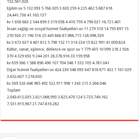
152.561.026
Eğitim uv 5 132 093 5 766 305 3 630 259 4 225 462 5 687 618
24.441.736 41.163.137
kv 1 656 663 2 544 899 3 319 058 4 410 759 4 790 021 16.721.401
İnsan sağlığı ve sosyal hizmet faaliyetleri uv 11 279 510 14 795 897 15
270 926 21 196 516 25 445 866 87.988.715 128.998.539
kv 3 672 637 4 401 812 5 798 152 11 314 234 15 822 991 41.009.824
Kültür, sanat, eğlence, dinlence ve spor uv 1 779 435 10 099 218 2 926
370 4 329 692 9 244 201 28.378.916 33.159.958
kv 659 386 1 588 896 496 107 704 548 1 332 105 4.781.041
Diğer hizmet faaliyetleri uv 424 236 548 093 647 818 871 432 1 161 029
3.652.607 7.218.653
kv 369 326 448 985 492 522 911 998 1 343 215 3.566.046
Toplam
2.043.612.035 2.621.068.993 3.825.470.124 5.725.749.162
7.531.915.967 21.747.816.282