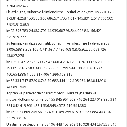
3.204.082.422
Elektrik, gaz, buhar ve iklimlendirme üretimi ve dağıtımı uv 220.063.655
273.814.258 450.395.306 686.571.798 1.017.145.891 2.647.990.909
2.923.910.686
kv 23.596.783 24.682.793 44.939.687 98.544.092 84.156.423
275.919.777
Su temini; kanalizasyon, atık yönetimi ve iyileştirme faaliyetleri uv
2.086.593 3.858.105 4.741.637 7.496.468 8.875.922 27.058.726
43.827.276
kv 1.293.769 2.121.609 2.942.660 4.734.179 5.676.333 16.768.550
İnşaat uv 167.583.349 213.233.595 299.544.390 381.201.737
460.654.336 1.522.217.406 1.996.109.215
kv 58.331.717 67.926.748 70.682.444 112.105.964 164.844.936
473.891.808
Toptan ve perakende ticaret; motorlu kara taşıtlarının ve
motosikletlerin onarımı uv 155 945 964 209 746 264 227 013 897 324
281 842 419 961 489 1.336.949.457 3.516.941.380
kv 169 027 609 208 861 374 301 789 255 615 909 983 884 403 702
2.179.991.923
Ulaştırma ve depolama uv 196 448 453 262 816 928 434 287 337 549