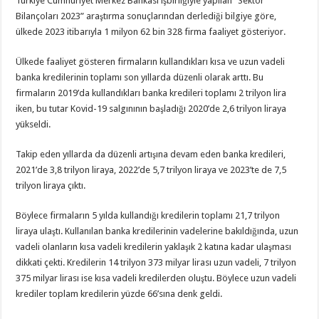
Türkiye Cumhuriyet Merkez Bankası işbirliğiyle yapılan “Sektör
Bilançoları 2023” araştırma sonuçlarından derlediği bilgiye göre,
ülkede 2023 itibarıyla 1 milyon 62 bin 328 firma faaliyet gösteriyor.
Ülkede faaliyet gösteren firmaların kullandıkları kısa ve uzun vadeli
banka kredilerinin toplamı son yıllarda düzenli olarak arttı. Bu
firmaların 2019’da kullandıkları banka kredileri toplamı 2 trilyon lira
iken, bu tutar Kovid-19 salgınının başladığı 2020’de 2,6 trilyon liraya
yükseldi.
Takip eden yıllarda da düzenli artışına devam eden banka kredileri,
2021’de 3,8 trilyon liraya, 2022’de 5,7 trilyon liraya ve 2023’te de 7,5
trilyon liraya çıktı.
Böylece firmaların 5 yılda kullandığı kredilerin toplamı 21,7 trilyon
liraya ulaştı. Kullanılan banka kredilerinin vadelerine bakıldığında, uzun
vadeli olanların kısa vadeli kredilerin yaklaşık 2 katına kadar ulaşması
dikkati çekti. Kredilerin 14 trilyon 373 milyar lirası uzun vadeli, 7 trilyon
375 milyar lirası ise kısa vadeli kredilerden oluştu. Böylece uzun vadeli
krediler toplam kredilerin yüzde 66’sına denk geldi.