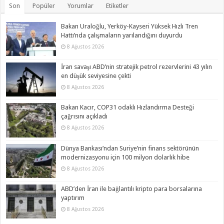
Son
Popüler
Yorumlar
Etiketler
Bakan Uraloğlu, Yerköy-Kayseri Yüksek Hızlı Tren
Hattı’nda çalışmaların yarılandığını duyurdu
8 Ağustos 2026
İran savaşı ABD’nin stratejik petrol rezervlerini 43 yılın
en düşük seviyesine çekti
8 Ağustos 2026
Bakan Kacır, COP31 odaklı Hızlandırma Desteği
çağrısını açıkladı
8 Ağustos 2026
Dünya Bankası’ndan Suriye’nin finans sektörünün
modernizasyonu için 100 milyon dolarlık hibe
8 Ağustos 2026
ABD’den İran ile bağlantılı kripto para borsalarına
yaptırım
8 Ağustos 2026