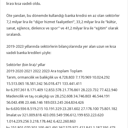
lirası kısa vadeli oldu.
Öte yandan, bu dönemde kullandığı banka kredisi en az olan sektörler
7,2 milyar lira ile “diğer hizmet faaliyetleri”, 33,2 milyar lira ile “kültür,
sanat, eğlence, dinlence ve spor” ve 41,2 milyar lira ile “eğitim” olarak
sıralandı.
2019-2023 yıllarında sektörlerin bilançolarında yer alan uzun ve kısa
vadeli banka kredileri şöyle:
Sektörler (bin lira)/ yıllar
2019 2020 2021 2022 2023 Ara toplam Toplam
Tarım, ormancılık ve balıkçılık uv 4.728.803 7.170.969 10.024.292
15.513.065 18.581.342 56.018.471 133.441.411
kv 6.397.361 8.171.409 12.853.578 21.776.861 28.223.732 77.422.940
Madencilik ve taş ocakçılığı uv 28.252.608 34.746.803 46.544.191
56.043.498 23.446.146 189.033.245 264.834.426
kv 6.630.936 8.519.215 10.191.329 23.281.602 27.178.100 75.801.182
İmalat uv 321.009.818 433.093.549 596.612.199 853.223.620
1.014.239.256 3.218.178.442 6.422.260.863
kv 251.801.070 301.100.462 491.367.575 972.421.841 1.187.391.473