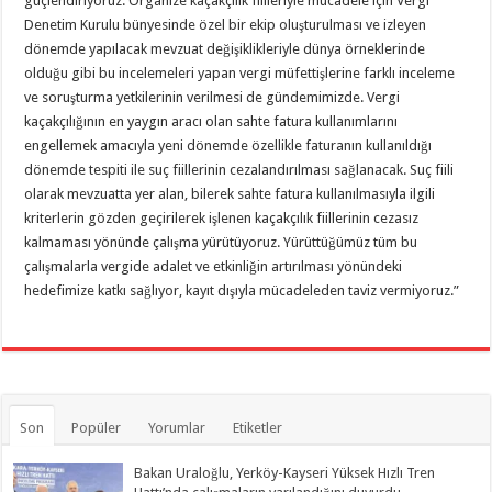
güçlendiriyoruz. Organize kaçakçılık fiilleriyle mücadele için Vergi
Denetim Kurulu bünyesinde özel bir ekip oluşturulması ve izleyen
dönemde yapılacak mevzuat değişiklikleriyle dünya örneklerinde
olduğu gibi bu incelemeleri yapan vergi müfettişlerine farklı inceleme
ve soruşturma yetkilerinin verilmesi de gündemimizde. Vergi
kaçakçılığının en yaygın aracı olan sahte fatura kullanımlarını
engellemek amacıyla yeni dönemde özellikle faturanın kullanıldığı
dönemde tespiti ile suç fiillerinin cezalandırılması sağlanacak. Suç fiili
olarak mevzuatta yer alan, bilerek sahte fatura kullanılmasıyla ilgili
kriterlerin gözden geçirilerek işlenen kaçakçılık fiillerinin cezasız
kalmaması yönünde çalışma yürütüyoruz. Yürüttüğümüz tüm bu
çalışmalarla vergide adalet ve etkinliğin artırılması yönündeki
hedefimize katkı sağlıyor, kayıt dışıyla mücadeleden taviz vermiyoruz.”
Son
Popüler
Yorumlar
Etiketler
Bakan Uraloğlu, Yerköy-Kayseri Yüksek Hızlı Tren