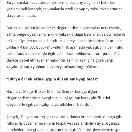
Bu çalışmalar neticesinde meslek mensuplarıyla ilgili risk kriterleri
yeniden belirlenecek, çalışmalarda özellikle yapay zeka imkanlarından
da yararlanılacak.
Bakanlığın yürüttüğü analiz ve değerlendirme çalışmaları neticesinde,
sahte belge düzenleme riskinin yüksek olduğu belirlenen ve bu nedenle
mükellefiyetleri terkin edilerek incelemeye alınan kişilerden fatura alan
yaklaşık 4 bin 500 büyük mükellefin ilk aşamada yaklaşık 3 milyar liralık
sahte fatura kullanımıyla ilgili izaha davet edilmesi kararlaştırıldı. Bu
davete icabet etmeyenler hakkında ise fiilin ağırlığına göre vergi
kaçakçılığı suçu yönünden işlem yapılması öngörülüyor.
“Dünya örneklerine uygun düzenleme yapılacak”
Hazine ve Maliye Bakanı Mehmet Şimşek, konuya ilişkin
değerlendirmesinde, vergi suçunu oluşturan kaçakçılık fiillerini
işleyenlerle ilgili yeni çalışma yürüttüklerini belirtti.
Şimşek, “Bu yeni strateji çerçevesinde dünya örneklerinde olduğu gibi
fatura, fiş düzenlemeyenlerin tespiti ve cezalandırılmasıyla organize
hareketlerle vergi suçu oluşturan kaçakçılık fiillerini işleyenlerin tespiti