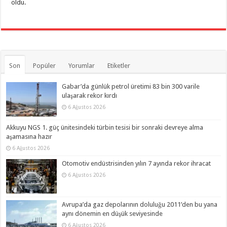
oldu.
Son
Popüler
Yorumlar
Etiketler
Gabar’da günlük petrol üretimi 83 bin 300 varile
ulaşarak rekor kırdı
6 Ağustos 2026
Akkuyu NGS 1. güç ünitesindeki türbin tesisi bir sonraki devreye alma
aşamasına hazır
6 Ağustos 2026
Otomotiv endüstrisinden yılın 7 ayında rekor ihracat
6 Ağustos 2026
Avrupa’da gaz depolarının doluluğu 2011’den bu yana
aynı dönemin en düşük seviyesinde
6 Ağustos 2026