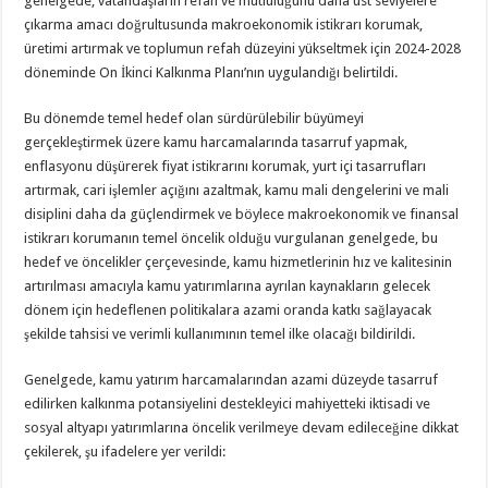
genelgede, vatandaşların refah ve mutluluğunu daha üst seviyelere
çıkarma amacı doğrultusunda makroekonomik istikrarı korumak,
üretimi artırmak ve toplumun refah düzeyini yükseltmek için 2024-2028
döneminde On İkinci Kalkınma Planı’nın uygulandığı belirtildi.
Bu dönemde temel hedef olan sürdürülebilir büyümeyi
gerçekleştirmek üzere kamu harcamalarında tasarruf yapmak,
enflasyonu düşürerek fiyat istikrarını korumak, yurt içi tasarrufları
artırmak, cari işlemler açığını azaltmak, kamu mali dengelerini ve mali
disiplini daha da güçlendirmek ve böylece makroekonomik ve finansal
istikrarı korumanın temel öncelik olduğu vurgulanan genelgede, bu
hedef ve öncelikler çerçevesinde, kamu hizmetlerinin hız ve kalitesinin
artırılması amacıyla kamu yatırımlarına ayrılan kaynakların gelecek
dönem için hedeflenen politikalara azami oranda katkı sağlayacak
şekilde tahsisi ve verimli kullanımının temel ilke olacağı bildirildi.
Genelgede, kamu yatırım harcamalarından azami düzeyde tasarruf
edilirken kalkınma potansiyelini destekleyici mahiyetteki iktisadi ve
sosyal altyapı yatırımlarına öncelik verilmeye devam edileceğine dikkat
çekilerek, şu ifadelere yer verildi: