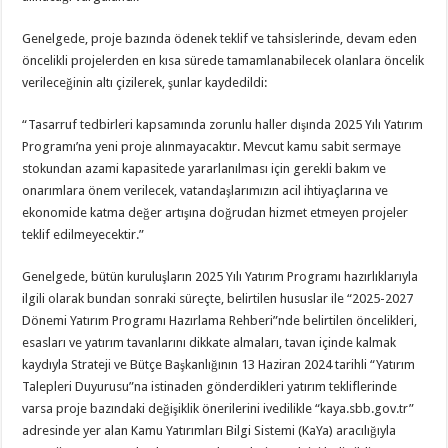
Genelgede, proje bazında ödenek teklif ve tahsislerinde, devam eden
öncelikli projelerden en kısa sürede tamamlanabilecek olanlara öncelik
verileceğinin altı çizilerek, şunlar kaydedildi:
“Tasarruf tedbirleri kapsamında zorunlu haller dışında 2025 Yılı Yatırım
Programı’na yeni proje alınmayacaktır. Mevcut kamu sabit sermaye
stokundan azami kapasitede yararlanılması için gerekli bakım ve
onarımlara önem verilecek, vatandaşlarımızın acil ihtiyaçlarına ve
ekonomide katma değer artışına doğrudan hizmet etmeyen projeler
teklif edilmeyecektir.”
Genelgede, bütün kuruluşların 2025 Yılı Yatırım Programı hazırlıklarıyla
ilgili olarak bundan sonraki süreçte, belirtilen hususlar ile “2025-2027
Dönemi Yatırım Programı Hazırlama Rehberi”nde belirtilen öncelikleri,
esasları ve yatırım tavanlarını dikkate almaları, tavan içinde kalmak
kaydıyla Strateji ve Bütçe Başkanlığının 13 Haziran 2024 tarihli “Yatırım
Talepleri Duyurusu”na istinaden gönderdikleri yatırım tekliflerinde
varsa proje bazındaki değişiklik önerilerini ivedilikle “kaya.sbb.gov.tr”
adresinde yer alan Kamu Yatırımları Bilgi Sistemi (KaYa) aracılığıyla