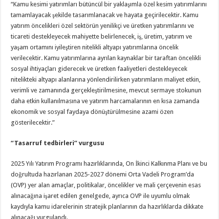
“Kamu kesimi yatırımları bütüncül bir yaklaşımla özel kesim yatırımlarını
tamamlayacak şekilde tasarımlanacak ve hayata geçirilecektir. Kamu
yatırım öncelikleri özel sektörün yenilikçi ve üretken yatırımlarını ve
ticareti destekleyecek mahiyette belirlenecek, iş, üretim, yatırım ve
yaşam ortamını iyileştiren nitelikli altyapı yatırımlarına öncelik
verilecektir. Kamu yatırımlarına ayrılan kaynaklar bir taraftan öncelikli
sosyal ihtiyaçları giderecek ve üretken faaliyetleri destekleyecek
nitelikteki altyapı alanlarına yönlendirilirken yatırımların maliyet etkin,
verimli ve zamanında gerçekleştirilmesine, mevcut sermaye stokunun
daha etkin kullanılmasına ve yatırım harcamalarının en kısa zamanda
ekonomik ve sosyal faydaya dönüştürülmesine azami özen
gösterilecektir.”
“Tasarruf tedbirleri” vurgusu
2025 Yılı Yatırım Programı hazırlıklarında, On İkinci Kalkınma Planı ve bu
doğrultuda hazırlanan 2025-2027 dönemi Orta Vadeli Program’da
(OVP) yer alan amaçlar, politikalar, öncelikler ve mali çerçevenin esas
alınacağına işaret edilen genelgede, ayrıca OVP ile uyumlu olmak
kaydıyla kamu idarelerinin stratejik planlarının da hazırlıklarda dikkate
alınacağı vurgulandı.