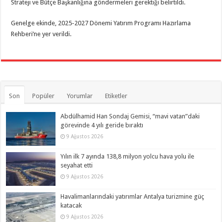
Strateji ve Bütçe Başkanlığına göndermeleri gerektiği belirtildi.
Genelge ekinde, 2025-2027 Dönemi Yatırım Programı Hazırlama
Rehberi’ne yer verildi.
Son
Popüler
Yorumlar
Etiketler
Abdülhamid Han Sondaj Gemisi, “mavi vatan”daki
görevinde 4 yılı geride bıraktı
9 Ağustos 2026
Yılın ilk 7 ayında 138,8 milyon yolcu hava yolu ile
seyahat etti
9 Ağustos 2026
Havalimanlarındaki yatırımlar Antalya turizmine güç
katacak
9 Ağustos 2026