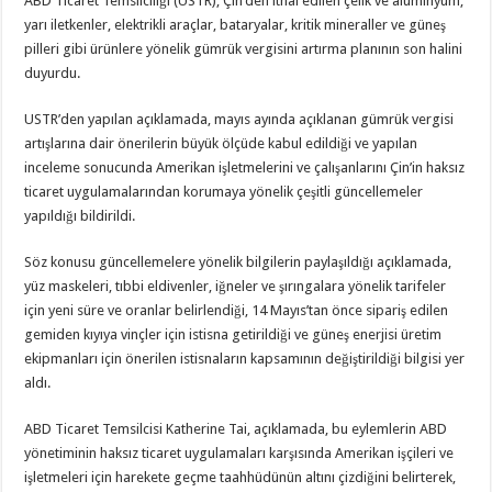
ABD Ticaret Temsilciliği (USTR), Çin’den ithal edilen çelik ve alüminyum,
yarı iletkenler, elektrikli araçlar, bataryalar, kritik mineraller ve güneş
pilleri gibi ürünlere yönelik gümrük vergisini artırma planının son halini
duyurdu.
USTR’den yapılan açıklamada, mayıs ayında açıklanan gümrük vergisi
artışlarına dair önerilerin büyük ölçüde kabul edildiği ve yapılan
inceleme sonucunda Amerikan işletmelerini ve çalışanlarını Çin’in haksız
ticaret uygulamalarından korumaya yönelik çeşitli güncellemeler
yapıldığı bildirildi.
Söz konusu güncellemelere yönelik bilgilerin paylaşıldığı açıklamada,
yüz maskeleri, tıbbi eldivenler, iğneler ve şırıngalara yönelik tarifeler
için yeni süre ve oranlar belirlendiği, 14 Mayıs’tan önce sipariş edilen
gemiden kıyıya vinçler için istisna getirildiği ve güneş enerjisi üretim
ekipmanları için önerilen istisnaların kapsamının değiştirildiği bilgisi yer
aldı.
ABD Ticaret Temsilcisi Katherine Tai, açıklamada, ​​​​​​bu eylemlerin ABD
yönetiminin haksız ticaret uygulamaları karşısında Amerikan işçileri ve
işletmeleri için harekete geçme taahhüdünün altını çizdiğini belirterek,